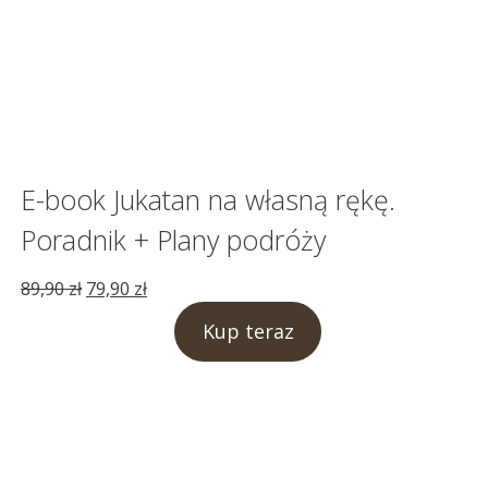
E-book Jukatan na własną rękę.
Poradnik + Plany podróży
Pierwotna
Aktualna
89,90
zł
79,90
zł
cena
cena
Kup teraz
wynosiła:
wynosi:
89,90 zł.
79,90 zł.