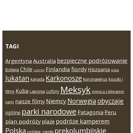
TAGI
bezpieczne podróżowanie
Argentyna
Australia
Finlandia
fiordy
Chile
Hiszpania
Boliwia
czechy
Indie
Jukatan
Karkonosze
koronawirus
kanada
książki i
Meksyk
Kuba
Lofoty
filmy
Laponia
miejsca z klimatem
Norwegia
obyczaje
Niemcy
nasze filmy
narty
parki narodowe
Patagonia
Peru
ogólne
podróże kamperem
plan podróży
plaże
Polska
prekolumbijskie
polskie zamki