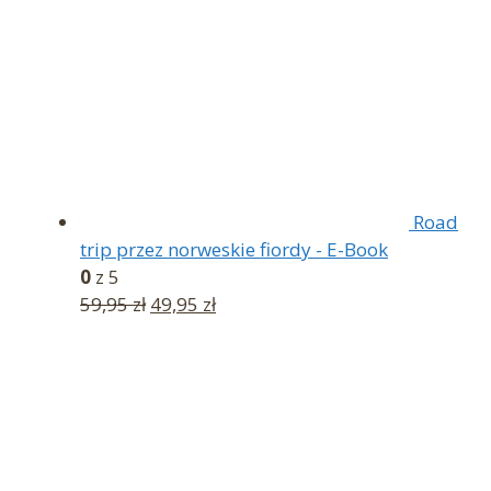
Road
trip przez norweskie fiordy - E-Book
0
z 5
Pierwotna
Aktualna
59,95
zł
49,95
zł
cena
cena
wynosiła:
wynosi:
59,95 zł.
49,95 zł.