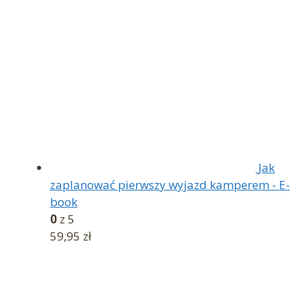
89,90 zł.
79,90 zł.
Jak
zaplanować pierwszy wyjazd kamperem - E-
book
0
z 5
59,95
zł