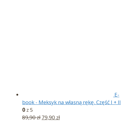
E-
book - Meksyk na własną rękę. Część I + II
0
z 5
Pierwotna
Aktualna
89,90
zł
79,90
zł
cena
cena
wynosiła:
wynosi: