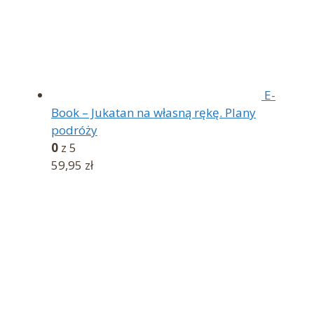
E-
Book – Jukatan na własną rękę. Plany
podróży
0
z 5
59,95
zł