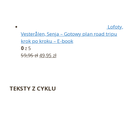
Lofoty,
Vesterålen, Senja – Gotowy plan road tripu
krok po kroku – E-book
0
z 5
Pierwotna
Aktualna
59,95
zł
49,95
zł
cena
cena
wynosiła:
wynosi:
59,95 zł.
49,95 zł.
TEKSTY Z CYKLU