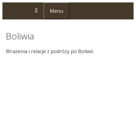
Przejdź
0
Menu
do
treści
Boliwia
Wrażenia i relacje z podróży po Boliwii.