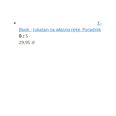
E-
Book - Jukatan na własną rękę. Poradnik
0
z 5
29,95
zł