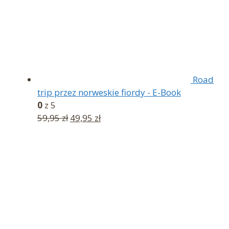
Road
trip przez norweskie fiordy - E-Book
0
z 5
Pierwotna
Aktualna
59,95
zł
49,95
zł
cena
cena
wynosiła:
wynosi:
59,95 zł.
49,95 zł.