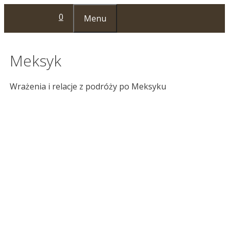
Przejdź
0
Menu
do
treści
Meksyk
Wrażenia i relacje z podróży po Meksyku