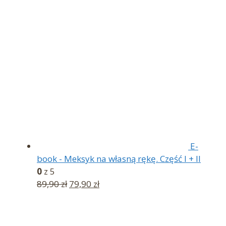
E-
book - Meksyk na własną rękę. Część I + II
0
z 5
Pierwotna
Aktualna
89,90
zł
79,90
zł
cena
cena
wynosiła:
wynosi:
89,90 zł.
79,90 zł.