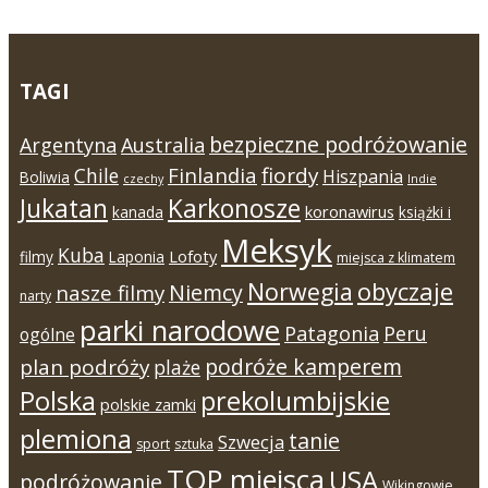
TAGI
bezpieczne podróżowanie
Argentyna
Australia
Finlandia
fiordy
Chile
Hiszpania
Boliwia
czechy
Indie
Jukatan
Karkonosze
koronawirus
kanada
książki i
Meksyk
Kuba
Lofoty
filmy
Laponia
miejsca z klimatem
Norwegia
obyczaje
Niemcy
nasze filmy
narty
parki narodowe
Patagonia
Peru
ogólne
podróże kamperem
plan podróży
plaże
Polska
prekolumbijskie
polskie zamki
plemiona
tanie
Szwecja
sport
sztuka
TOP miejsca
USA
podróżowanie
Wikingowie