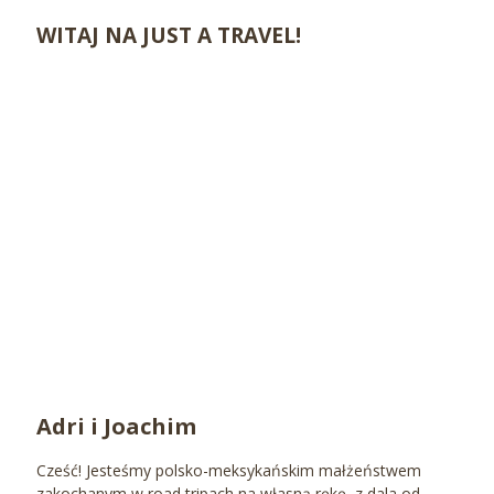
WITAJ NA JUST A TRAVEL!
Adri i Joachim
Cześć! Jesteśmy polsko-meksykańskim małżeństwem
zakochanym w road tripach na własną rękę, z dala od