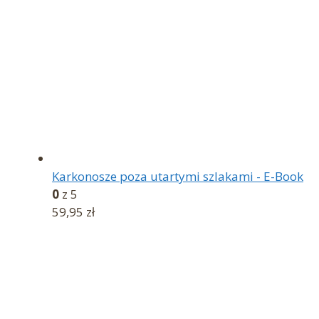
Karkonosze poza utartymi szlakami - E-Book
0
z 5
59,95
zł