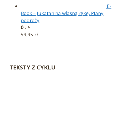
E-
Book – Jukatan na własną rękę. Plany
podróży
0
z 5
59,95
zł
TEKSTY Z CYKLU