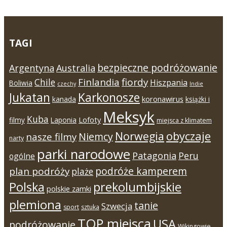
TAGI
bezpieczne podróżowanie
Argentyna
Australia
Finlandia
fiordy
Chile
Hiszpania
Boliwia
czechy
Indie
Jukatan
Karkonosze
koronawirus
kanada
książki i
Meksyk
Kuba
Lofoty
filmy
Laponia
miejsca z klimatem
Norwegia
obyczaje
Niemcy
nasze filmy
narty
parki narodowe
Patagonia
Peru
ogólne
podróże kamperem
plan podróży
plaże
Polska
prekolumbijskie
polskie zamki
plemiona
tanie
Szwecja
sport
sztuka
TOP miejsca
USA
podróżowanie
Wikingowie