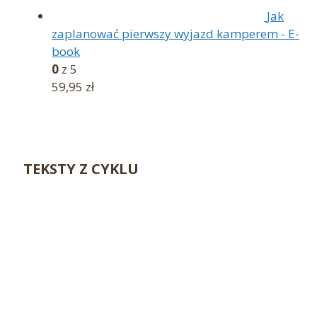
Jak
zaplanować pierwszy wyjazd kamperem - E-
book
0
z 5
59,95
zł
TEKSTY Z CYKLU