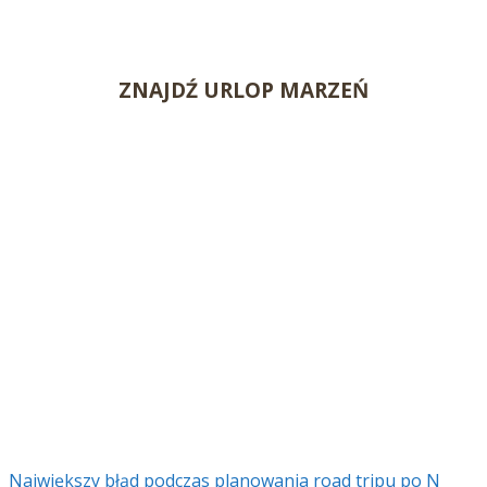
ZNAJDŹ URLOP MARZEŃ
Największy błąd podczas planowania road tripu po N