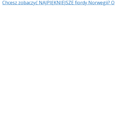
Chcesz zobaczyć NAJPIĘKNIEJSZE fiordy Norwegii? O