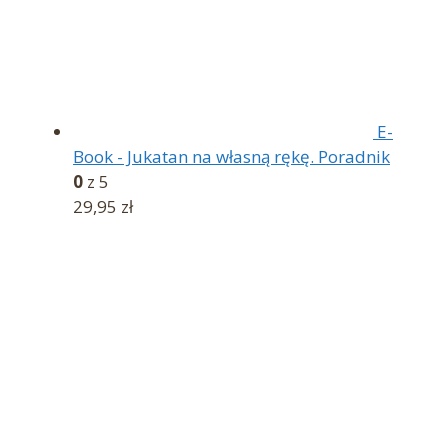
E-
Book - Jukatan na własną rękę. Poradnik
0
z 5
29,95
zł