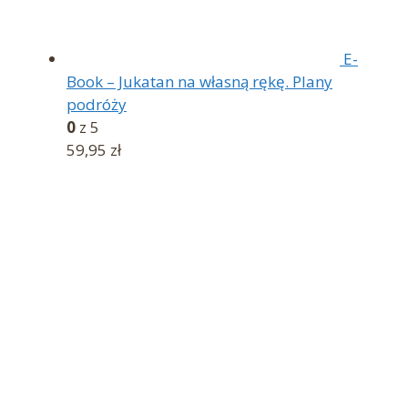
E-
Book – Jukatan na własną rękę. Plany
podróży
0
z 5
59,95
zł