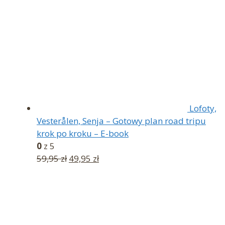
Lofoty,
Vesterålen, Senja – Gotowy plan road tripu
krok po kroku – E-book
0
z 5
Pierwotna
Aktualna
59,95
zł
49,95
zł
cena
cena
wynosiła:
wynosi:
59,95 zł.
49,95 zł.