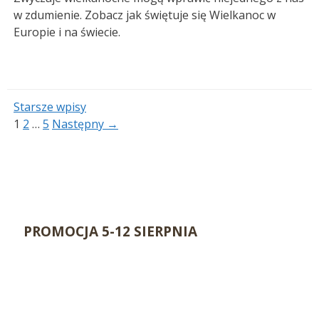
w zdumienie. Zobacz jak świętuje się Wielkanoc w
Europie i na świecie.
Starsze wpisy
Strona
Strona
Strona
1
2
…
5
Następny
→
PROMOCJA 5-12 SIERPNIA