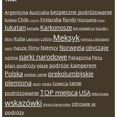
bezpieczne podróżowanie
Argentyna
Australia
Finlandia
fiordy
Chile
Hiszpania
Boliwia
czechy
Indie
Jukatan
Karkonosze
koronawirus
kanada
książki i
Meksyk
Kuba
Lofoty
filmy
Laponia
miejsca z klimatem
Norwegia
obyczaje
Niemcy
nasze filmy
narty
parki narodowe
Patagonia
Peru
ogólne
podróże kamperem
plan podróży
plaże
Polska
prekolumbijskie
polskie zamki
plemiona
tanie
Szwecja
sport
sztuka
TOP miejsca
USA
podróżowanie
Wikingowie
wskazówki
zdrowie w
Wyspy Kanaryjskie
podróży