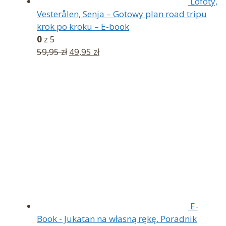
Lofoty,
Vesterålen, Senja – Gotowy plan road tripu
krok po kroku – E-book
0
z 5
Pierwotna
Aktualna
59,95
zł
49,95
zł
cena
cena
wynosiła:
wynosi:
59,95 zł.
49,95 zł.
E-
Book - Jukatan na własną rękę. Poradnik