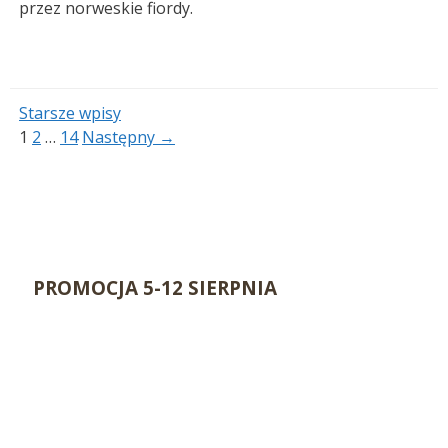
przez norweskie fiordy.
Starsze wpisy
Strona
Strona
Strona
1
2
…
14
Następny
→
PROMOCJA 5-12 SIERPNIA