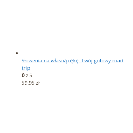
Słowenia na własną rękę. Twój gotowy road
trip
0
z 5
59,95
zł