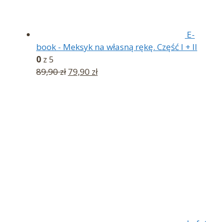
E-
book - Meksyk na własną rękę. Część I + II
0
z 5
Pierwotna
Aktualna
89,90
zł
79,90
zł
cena
cena
wynosiła:
wynosi:
89,90 zł.
79,90 zł.