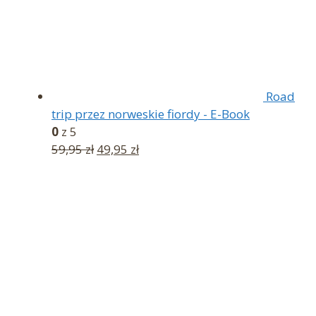
Road
trip przez norweskie fiordy - E-Book
0
z 5
Pierwotna
Aktualna
59,95
zł
49,95
zł
cena
cena
wynosiła:
wynosi:
59,95 zł.
49,95 zł.