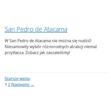
San Pedro de Atacama
W San Pedro de Atacama nie można się nudzić!
Niesamowity wybór różnorodnych atrakcji niemal
przytłacza. Zobacz jak zaszaleliśmy!
Starsze wpisy
Strona
Strona
1
2
Następny
→