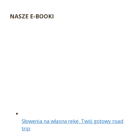
NASZE E-BOOKI
Słowenia na własną rękę. Twój gotowy road
trip