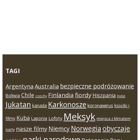
TAGI
bezpieczne podróżowanie
Argentyna
Australia
Finlandia
fiordy
Chile
Hiszpania
Boliwia
czechy
Indie
Jukatan
Karkonosze
koronawirus
kanada
książki i
Meksyk
Kuba
Lofoty
filmy
Laponia
miejsca z klimatem
Norwegia
obyczaje
Niemcy
nasze filmy
narty
parki narodowe