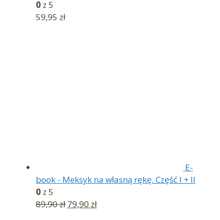
0
z 5
59,95
zł
E-
book - Meksyk na własną rękę. Część I + II
0
z 5
Pierwotna
Aktualna
89,90
zł
79,90
zł
cena
cena