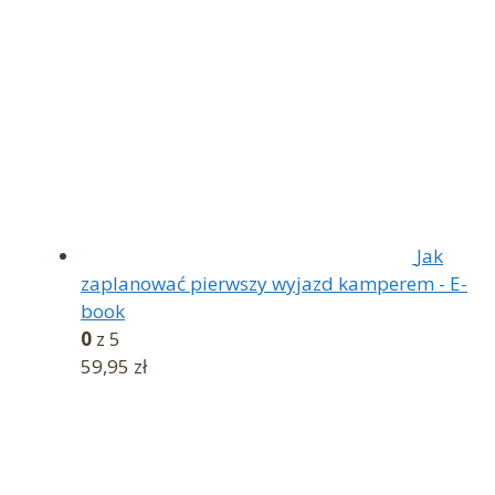
Jak
zaplanować pierwszy wyjazd kamperem - E-
book
0
z 5
59,95
zł