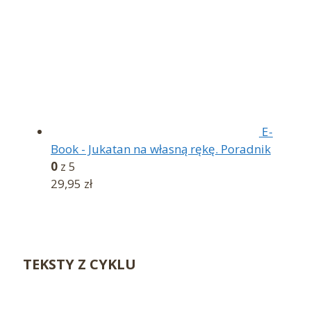
E-
Book - Jukatan na własną rękę. Poradnik
0
z 5
29,95
zł
TEKSTY Z CYKLU