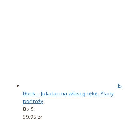
wynosiła:
wynosi:
89,90 zł.
79,90 zł.
E-
Book – Jukatan na własną rękę. Plany
podróży
0
z 5
59,95
zł