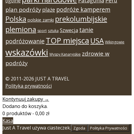
Patagonia
Peru
ogólne
podróże kamperem
plan podróży
plaże
Polska
prekolumbijskie
polskie zamki
plemiona
tanie
Szwecja
sport
sztuka
TOP miejsca
USA
podróżowanie
Wikingowie
wskazówki
zdrowie w
Wyspy Kanaryjskie
podróży
© 2011-2026 JUST A TRAVEL
Polityka prywatności
Kontynuuj zakupy →
Dodano do koszyka.
0 produktów -
0,00
zł
Kasa
Just A Travel używa ciasteczek.
Zgoda
Polityka Prywatności