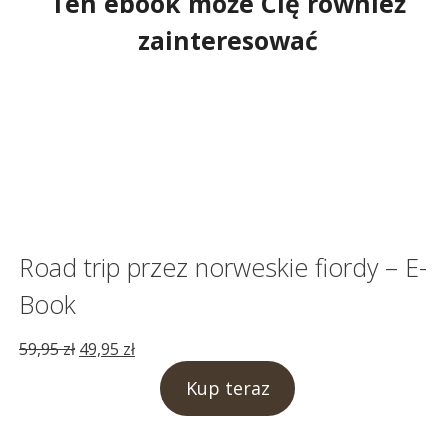
Ten ebook może Cię również
zainteresować
Road trip przez norweskie fiordy – E-
Book
Pierwotna
Aktualna
59,95
zł
49,95
zł
cena
cena
Kup teraz
wynosiła:
wynosi:
59,95 zł.
49,95 zł.