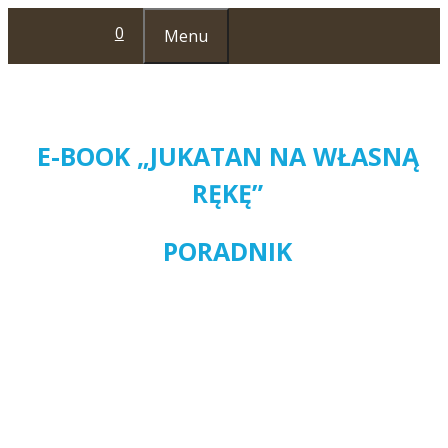
Przejdź
0
Menu
do
treści
E-BOOK „JUKATAN NA WŁASNĄ
RĘKĘ”
PORADNIK