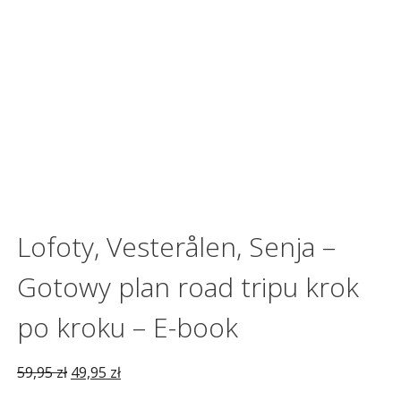
Lofoty, Vesterålen, Senja –
Gotowy plan road tripu krok
po kroku – E-book
Pierwotna
Aktualna
59,95
zł
49,95
zł
cena
cena