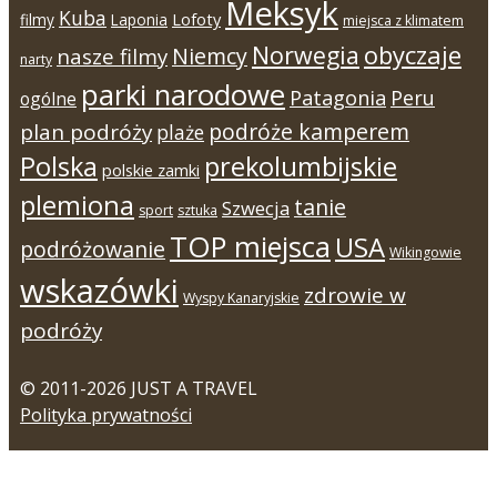
Meksyk
Kuba
Lofoty
filmy
Laponia
miejsca z klimatem
Norwegia
obyczaje
Niemcy
nasze filmy
narty
parki narodowe
Patagonia
Peru
ogólne
podróże kamperem
plan podróży
plaże
Polska
prekolumbijskie
polskie zamki
plemiona
tanie
Szwecja
sport
sztuka
TOP miejsca
USA
podróżowanie
Wikingowie
wskazówki
zdrowie w
Wyspy Kanaryjskie
podróży
© 2011-2026 JUST A TRAVEL
Polityka prywatności