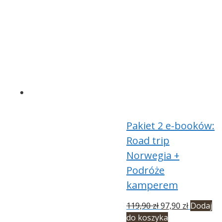
Pakiet 2 e-booków:
Road trip
Norwegia +
Podróże
kamperem
Pierwotna
Aktualna
119,90
zł
97,90
zł
Dodaj
cena
cena
do koszyka