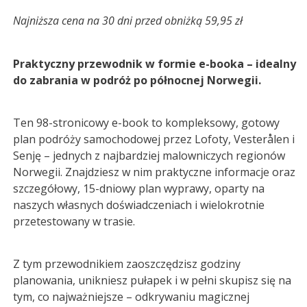
wynosiła:
wynosi:
Najniższa cena na 30 dni przed obniżką 59,95 zł
59,95 zł.
49,95 zł.
Praktyczny przewodnik w formie e-booka – idealny
do zabrania w podróż po północnej Norwegii.
Ten 98-stronicowy e-book to kompleksowy, gotowy
plan podróży samochodowej przez Lofoty, Vesterålen i
Senję – jednych z najbardziej malowniczych regionów
Norwegii. Znajdziesz w nim praktyczne informacje oraz
szczegółowy, 15-dniowy plan wyprawy, oparty na
naszych własnych doświadczeniach i wielokrotnie
przetestowany w trasie.
Z tym przewodnikiem zaoszczędzisz godziny
planowania, unikniesz pułapek i w pełni skupisz się na
tym, co najważniejsze – odkrywaniu magicznej