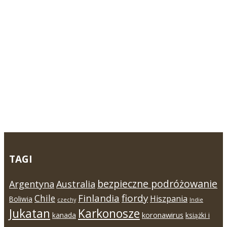
TAGI
bezpieczne podróżowanie
Argentyna
Australia
Finlandia
fiordy
Chile
Hiszpania
Boliwia
czechy
Indie
Jukatan
Karkonosze
koronawirus
kanada
książki i