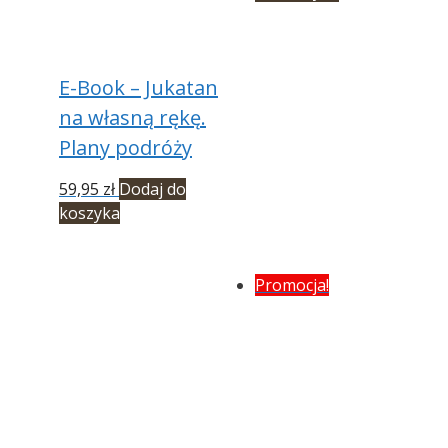
wynosiła:
wynosi:
119,90 zł.
97,90 zł.
E-Book – Jukatan
na własną rękę.
Plany podróży
59,95
zł
Dodaj do
koszyka
Promocja!