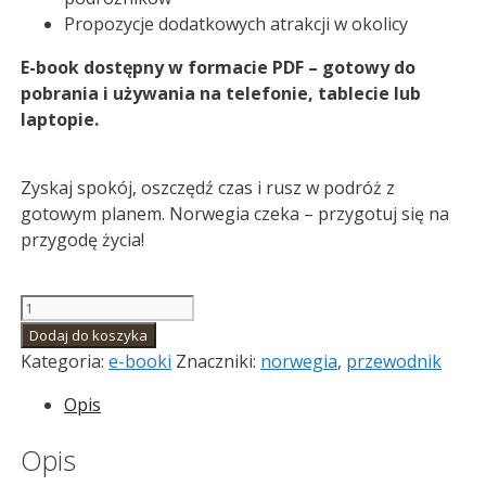
Propozycje dodatkowych atrakcji w okolicy
E-book dostępny w formacie PDF – gotowy do
pobrania i używania na telefonie, tablecie lub
laptopie.
Zyskaj spokój, oszczędź czas i rusz w podróż z
gotowym planem. Norwegia czeka – przygotuj się na
przygodę życia!
ilość
Lofoty,
Dodaj do koszyka
Vesterålen,
Kategoria:
e-booki
Znaczniki:
norwegia
,
przewodnik
Senja
Opis
–
Gotowy
Opis
plan