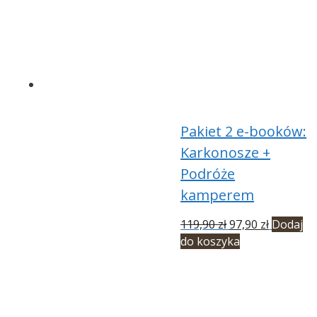
Pakiet 2 e-booków:
Karkonosze +
Podróże
kamperem
Pierwotna
Aktualna
119,90
zł
97,90
zł
Dodaj
cena
cena
do koszyka
wynosiła:
wynosi:
119,90 zł.
97,90 zł.