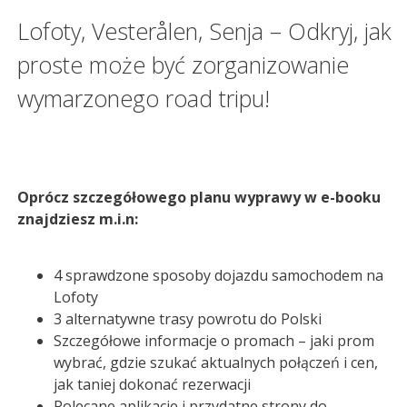
road
tripu
Lofoty, Vesterålen, Senja – Odkryj, jak
krok
proste może być zorganizowanie
po
kroku
wymarzonego road tripu!
–
E-
book
Oprócz szczegółowego planu wyprawy w e-booku
znajdziesz m.i.n:
4 sprawdzone sposoby dojazdu samochodem na
Lofoty
3 alternatywne trasy powrotu do Polski
Szczegółowe informacje o promach – jaki prom
wybrać, gdzie szukać aktualnych połączeń i cen,
jak taniej dokonać rezerwacji
Polecane aplikacje i przydatne strony do