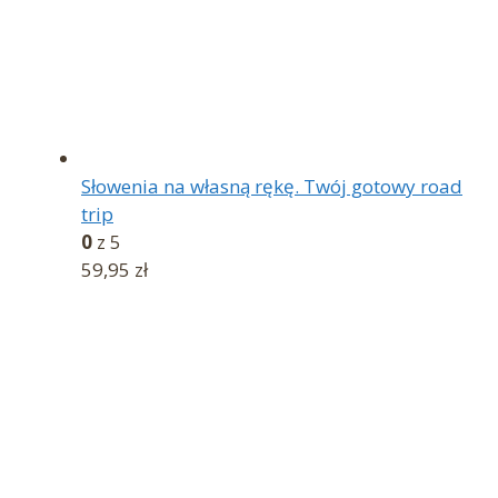
Słowenia na własną rękę. Twój gotowy road
trip
0
z 5
59,95
zł