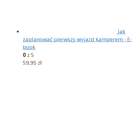
Jak
zaplanować pierwszy wyjazd kamperem - E-
book
0
z 5
59,95
zł