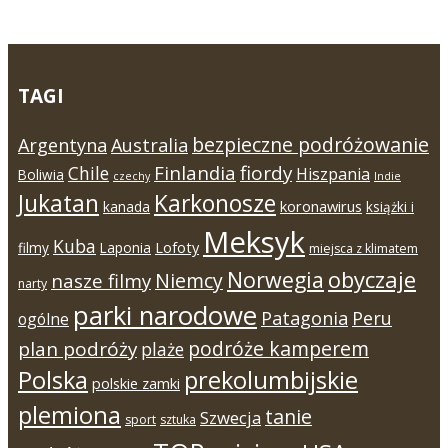
TAGI
bezpieczne podróżowanie
Argentyna
Australia
Finlandia
fiordy
Chile
Hiszpania
Boliwia
czechy
Indie
Jukatan
Karkonosze
koronawirus
kanada
książki i
Meksyk
Kuba
Lofoty
filmy
Laponia
miejsca z klimatem
Norwegia
obyczaje
Niemcy
nasze filmy
narty
parki narodowe
Patagonia
Peru
ogólne
podróże kamperem
plan podróży
plaże
Polska
prekolumbijskie
polskie zamki
plemiona
tanie
Szwecja
sport
sztuka