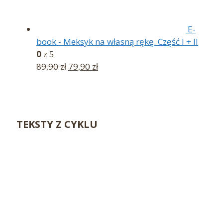
E-
book - Meksyk na własną rękę. Część I + II
0
z 5
Pierwotna
Aktualna
89,90
zł
79,90
zł
cena
cena
wynosiła:
wynosi:
89,90 zł.
79,90 zł.
TEKSTY Z CYKLU