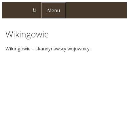
Przejdź
0
Menu
do
treści
Wikingowie
Wikingowie – skandynawscy wojownicy.