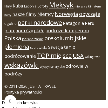
Meksyk
Kuba
Lofoty
filmy
Laponia
miejsca z klimatem
Norwegia
obyczaje
Niemcy
nasze filmy
narty
parki narodowe
Patagonia
Peru
ogólne
podróże kamperem
plan podróży
plaże
Polska
prekolumbijskie
polskie zamki
plemiona
tanie
Szwecja
sport
sztuka
TOP miejsca
USA
podróżowanie
Wikingowie
wskazówki
zdrowie w
Wyspy Kanaryjskie
podróży
© 2011-2026 JUST A TRAVEL
Polityka prywatności
Dodano do koszyka.