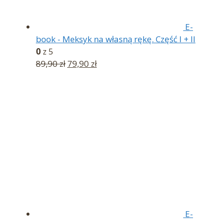
E-
book - Meksyk na własną rękę. Część I + II
0
z 5
Pierwotna
Aktualna
89,90
zł
79,90
zł
cena
cena
wynosiła:
wynosi:
89,90 zł.
79,90 zł.
E-