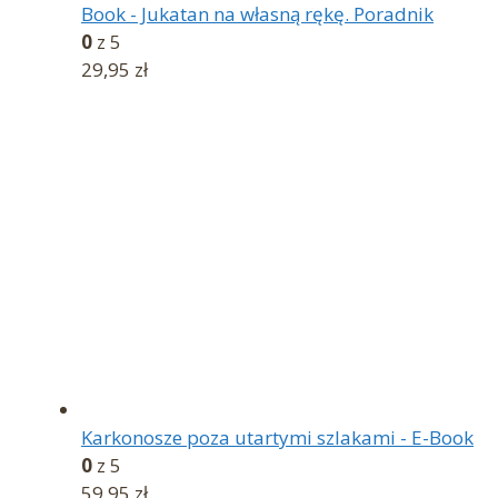
Book - Jukatan na własną rękę. Poradnik
0
z 5
29,95
zł
Karkonosze poza utartymi szlakami - E-Book
0
z 5
59,95
zł