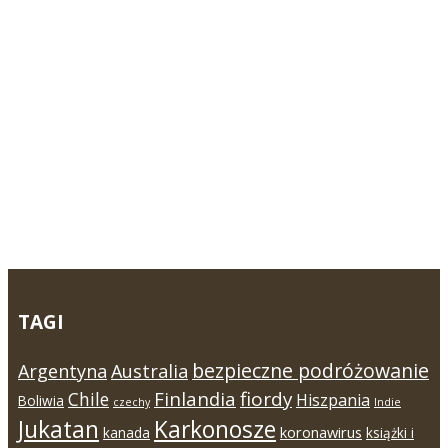
TAGI
bezpieczne podróżowanie
Argentyna
Australia
Finlandia
fiordy
Chile
Hiszpania
Boliwia
czechy
Indie
Jukatan
Karkonosze
koronawirus
kanada
książki i