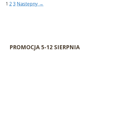
Strona
Strona
Strona
1
2
3
Następny
→
PROMOCJA 5-12 SIERPNIA