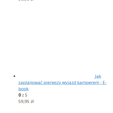
Jak
zaplanować pierwszy wyjazd kamperem - E-
book
0
z 5
59,95
zł