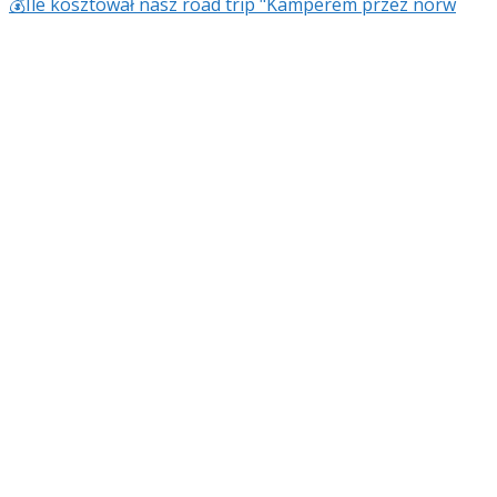
💰Ile kosztował nasz road trip "Kamperem przez norw