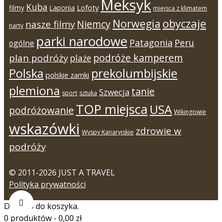
Meksyk
Kuba
Lofoty
filmy
Laponia
miejsca z klimatem
Norwegia
obyczaje
Niemcy
nasze filmy
narty
parki narodowe
Patagonia
Peru
ogólne
podróże kamperem
plan podróży
plaże
Polska
prekolumbijskie
polskie zamki
plemiona
tanie
Szwecja
sport
sztuka
TOP miejsca
USA
podróżowanie
Wikingowie
wskazówki
zdrowie w
Wyspy Kanaryjskie
podróży
© 2011-2026 JUST A TRAVEL
Polityka prywatności
Dodano do koszyka.
0 produktów -
0,00
zł