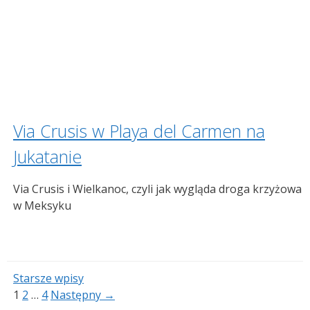
Via Crusis w Playa del Carmen na
Jukatanie
Via Crusis i Wielkanoc, czyli jak wygląda droga krzyżowa
w Meksyku
Starsze wpisy
Strona
Strona
Strona
1
2
…
4
Następny
→