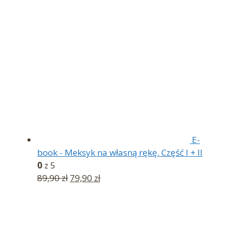
wynosiła:
wynosi:
59,95 zł.
49,95 zł.
E-
book - Meksyk na własną rękę. Część I + II
0
z 5
Pierwotna
Aktualna
89,90
zł
79,90
zł
cena
cena
wynosiła:
wynosi:
89,90 zł.
79,90 zł.