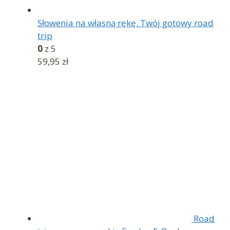
Słowenia na własną rękę. Twój gotowy road
trip
0
z 5
59,95
zł
Road