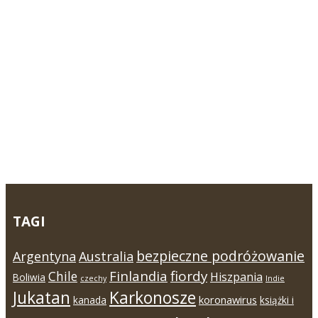
TAGI
bezpieczne podróżowanie
Argentyna
Australia
Finlandia
fiordy
Chile
Hiszpania
Boliwia
czechy
Indie
Jukatan
Karkonosze
koronawirus
kanada
książki i