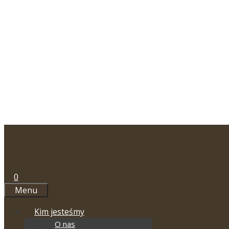
Przejdź
do
treści
0
Menu
Kim jesteśmy
O nas