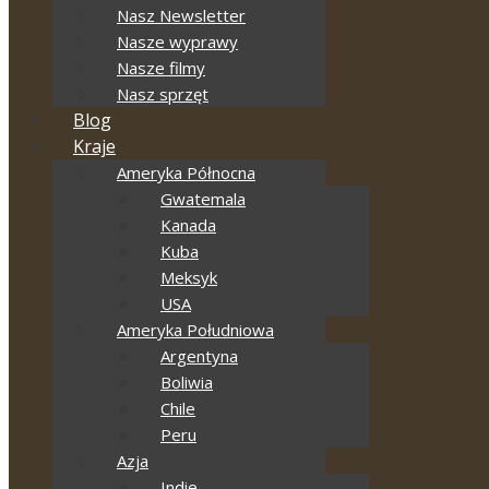
Nasz Newsletter
Nasze wyprawy
Nasze filmy
Nasz sprzęt
Blog
Kraje
Ameryka Północna
Gwatemala
Kanada
Kuba
Meksyk
USA
Ameryka Południowa
Argentyna
Boliwia
Chile
Peru
Azja
Indie