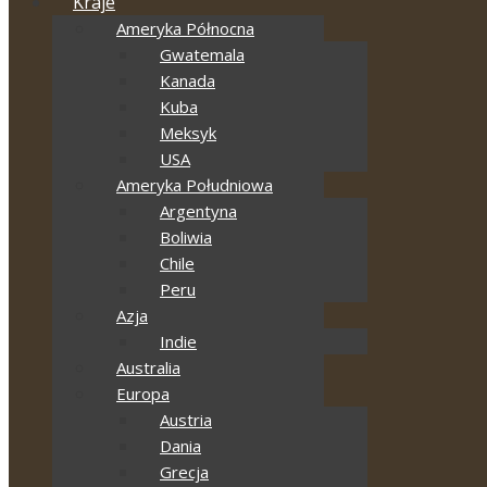
Kraje
Ameryka Północna
Gwatemala
Kanada
Kuba
Meksyk
USA
Ameryka Południowa
Argentyna
Boliwia
Chile
Peru
Azja
Indie
Australia
Europa
Austria
Dania
Grecja