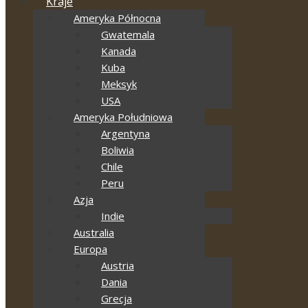
Kraje
Ameryka Północna
Gwatemala
Kanada
Kuba
Meksyk
USA
Ameryka Południowa
Argentyna
Boliwia
Chile
Peru
Azja
Indie
Australia
Europa
Austria
Dania
Grecja