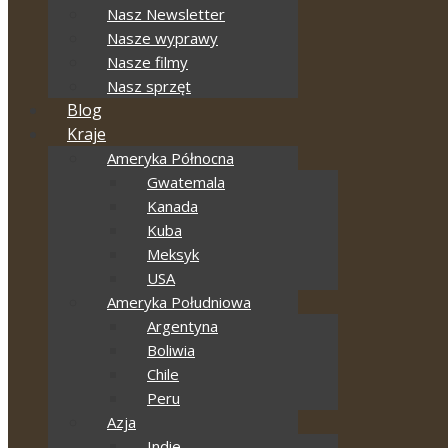
Nasz Newsletter
Nasze wyprawy
Nasze filmy
Nasz sprzęt
Blog
Kraje
Ameryka Północna
Gwatemala
Kanada
Kuba
Meksyk
USA
Ameryka Południowa
Argentyna
Boliwia
Chile
Peru
Azja
Indie