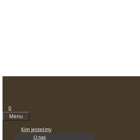
Przejdź
do
treści
0
Menu
Kim jesteśmy
O nas