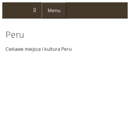
Przejdź
0
Menu
do
treści
Peru
Ciekawe miejsca i kultura Peru