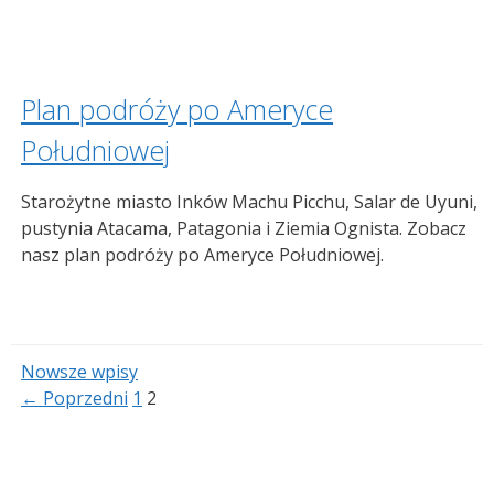
Plan podróży po Ameryce
Południowej
Starożytne miasto Inków Machu Picchu, Salar de Uyuni,
pustynia Atacama, Patagonia i Ziemia Ognista. Zobacz
nasz plan podróży po Ameryce Południowej.
Nowsze wpisy
Strona
Strona
←
Poprzedni
1
2