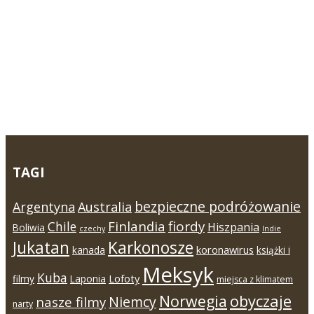
TAGI
bezpieczne podróżowanie
Argentyna
Australia
Finlandia
fiordy
Chile
Hiszpania
Boliwia
czechy
Indie
Jukatan
Karkonosze
koronawirus
kanada
książki i
Meksyk
Kuba
Lofoty
filmy
Laponia
miejsca z klimatem
Norwegia
obyczaje
Niemcy
nasze filmy
narty