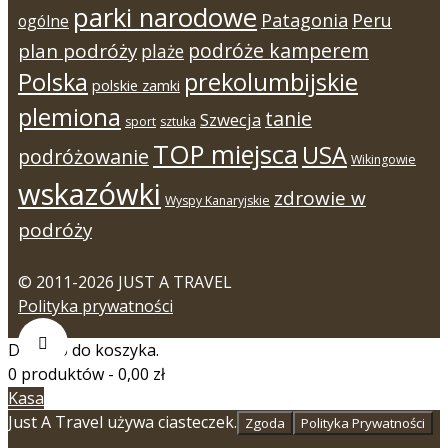
parki narodowe
Patagonia
Peru
ogólne
podróże kamperem
plan podróży
plaże
Polska
prekolumbijskie
polskie zamki
plemiona
tanie
Szwecja
sport
sztuka
TOP miejsca
USA
podróżowanie
Wikingowie
wskazówki
zdrowie w
Wyspy Kanaryjskie
podróży
© 2011-2026 JUST A TRAVEL
Polityka prywatności
Dodano do koszyka.
0 produktów -
0,00
zł
Kasa
Just A Travel używa ciasteczek.
Zgoda
Polityka Prywatności