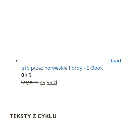
Road
trip przez norweskie fiordy - E-Book
0
z 5
Pierwotna
Aktualna
59,95
zł
49,95
zł
cena
cena
wynosiła:
wynosi:
59,95 zł.
49,95 zł.
TEKSTY Z CYKLU