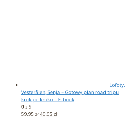
Lofoty,
Vesterålen, Senja – Gotowy plan road tripu
krok po kroku – E-book
0
z 5
Pierwotna
Aktualna
59,95
zł
49,95
zł
cena
cena
wynosiła:
wynosi: