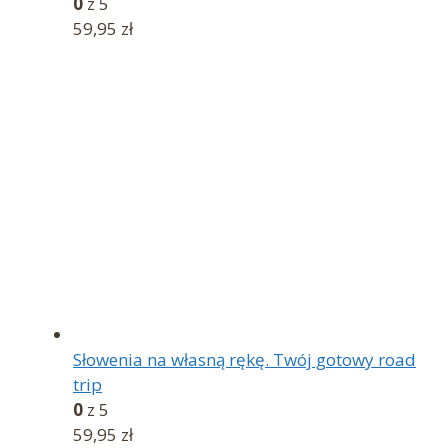
0
z 5
59,95
zł
Słowenia na własną rękę. Twój gotowy road
trip
0
z 5
59,95
zł