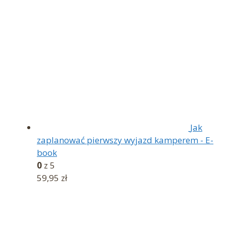
Jak
zaplanować pierwszy wyjazd kamperem - E-
book
0
z 5
59,95
zł