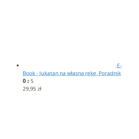
E-
Book - Jukatan na własną rękę. Poradnik
0
z 5
29,95
zł