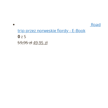
Road
trip przez norweskie fiordy - E-Book
0
z 5
Pierwotna
Aktualna
59,95
zł
49,95
zł
cena
cena
wynosiła:
wynosi:
59,95 zł.
49,95 zł.