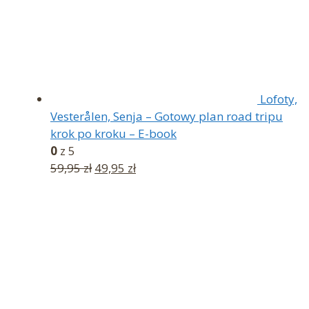
Lofoty,
Vesterålen, Senja – Gotowy plan road tripu
krok po kroku – E-book
0
z 5
Pierwotna
Aktualna
59,95
zł
49,95
zł
cena
cena
wynosiła:
wynosi:
59,95 zł.
49,95 zł.