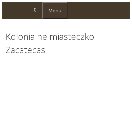
Przejdź
0
Menu
do
treści
Kolonialne miasteczko
Zacatecas