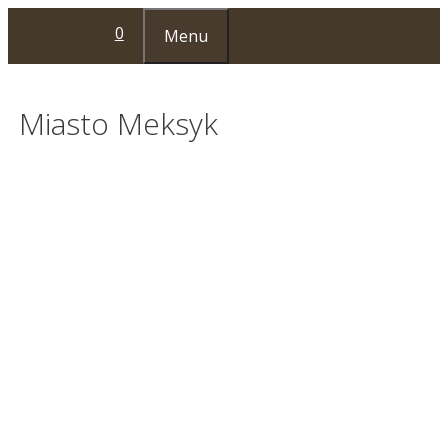
Przejdź
0
Menu
do
treści
Miasto Meksyk