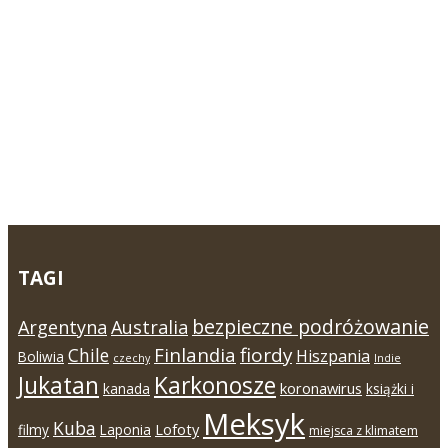
TAGI
bezpieczne podróżowanie
Argentyna
Australia
Finlandia
fiordy
Chile
Hiszpania
Boliwia
czechy
Indie
Jukatan
Karkonosze
koronawirus
kanada
książki i
Meksyk
Kuba
Lofoty
filmy
Laponia
miejsca z klimatem