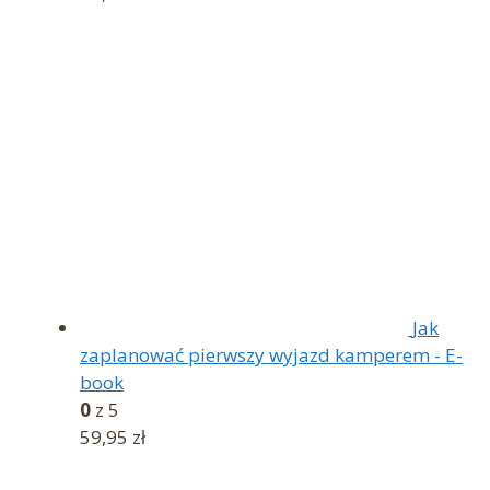
Jak
zaplanować pierwszy wyjazd kamperem - E-
book
0
z 5
59,95
zł