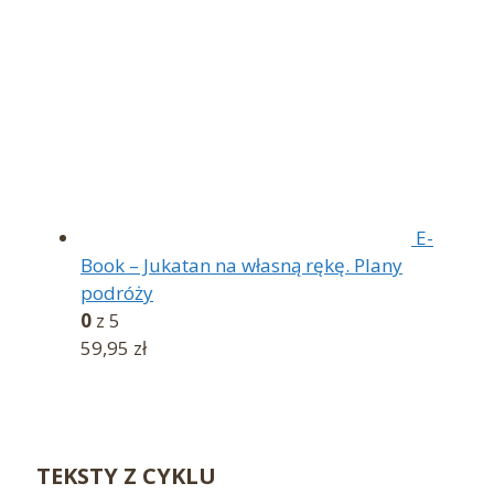
E-
Book – Jukatan na własną rękę. Plany
podróży
0
z 5
59,95
zł
TEKSTY Z CYKLU