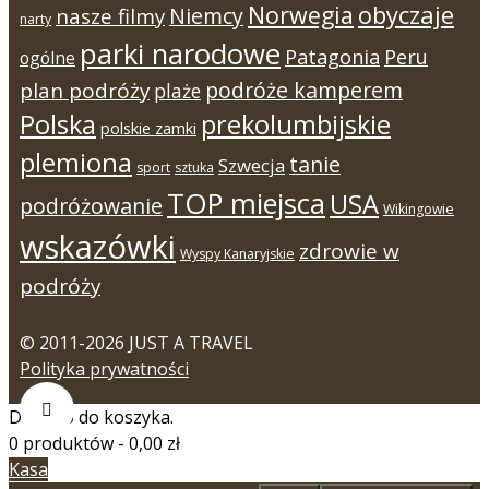
Norwegia
obyczaje
Niemcy
nasze filmy
narty
parki narodowe
Patagonia
Peru
ogólne
podróże kamperem
plan podróży
plaże
Polska
prekolumbijskie
polskie zamki
plemiona
tanie
Szwecja
sport
sztuka
TOP miejsca
USA
podróżowanie
Wikingowie
wskazówki
zdrowie w
Wyspy Kanaryjskie
podróży
© 2011-2026 JUST A TRAVEL
Polityka prywatności
Dodano do koszyka.
0 produktów -
0,00
zł
Kasa