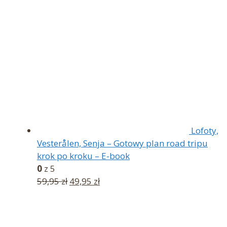
Lofoty,
Vesterålen, Senja – Gotowy plan road tripu
krok po kroku – E-book
0
z 5
Pierwotna
Aktualna
59,95
zł
49,95
zł
cena
cena
wynosiła:
wynosi:
59,95 zł.
49,95 zł.