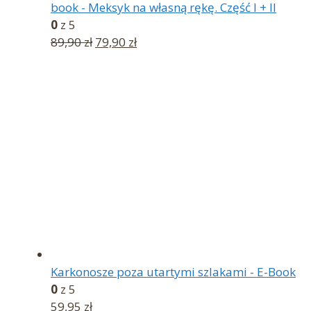
book - Meksyk na własną rękę. Część I + II
0
z 5
Pierwotna
Aktualna
89,90
zł
79,90
zł
cena
cena
wynosiła:
wynosi:
89,90 zł.
79,90 zł.
Karkonosze poza utartymi szlakami - E-Book
0
z 5
59,95
zł