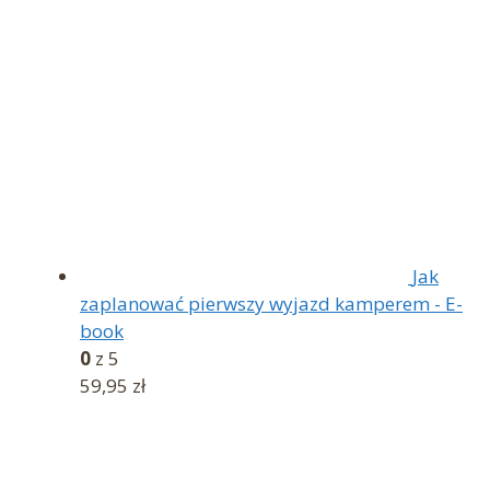
Jak
zaplanować pierwszy wyjazd kamperem - E-
book
0
z 5
59,95
zł