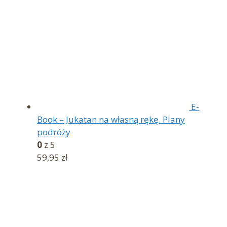
E-
Book – Jukatan na własną rękę. Plany
podróży
0
z 5
59,95
zł