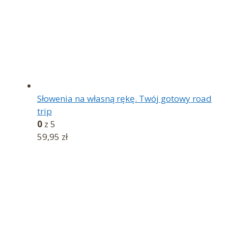
Słowenia na własną rękę. Twój gotowy road
trip
0
z 5
59,95
zł