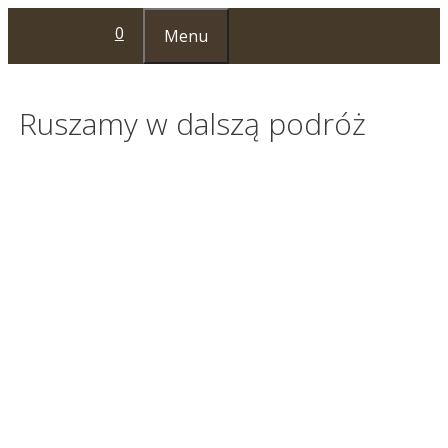
Przejdź
0
Menu
do
treści
Ruszamy w dalszą podróż