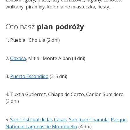
wulkany, piramidy, kolonialne miasteczka, fiesty…
Oto nasz
plan podróży
1. Puebla i Cholula (2 dni)
2.
Oaxaca
, Mitla i Monte Alban (4 dni)
3.
Puerto Escondido
(3-5 dni)
4. Tuxtla Gutierrez, Chiapa de Corzo, Canion Sumidero
(3 dni)
5.
San Cristobal de las Casas
,
San Juan Chamula
,
Parque
National Lagunas de Montebello
(4 dni)