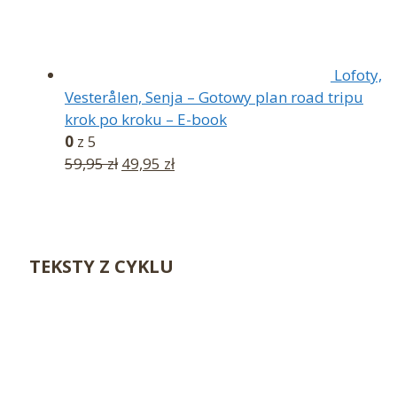
Lofoty,
Vesterålen, Senja – Gotowy plan road tripu
krok po kroku – E-book
0
z 5
Pierwotna
Aktualna
59,95
zł
49,95
zł
cena
cena
wynosiła:
wynosi:
59,95 zł.
49,95 zł.
TEKSTY Z CYKLU