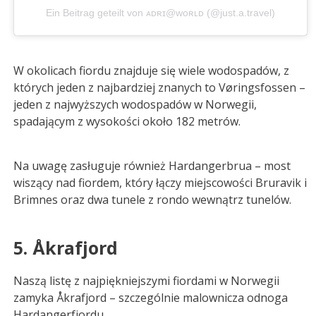
Ein Beitrag geteilt von ᴀᴅʀɪ@ᴡᴏʀʟᴅ (@just.a.travel)
W okolicach fiordu znajduje się wiele wodospadów, z
których jeden z najbardziej znanych to Vøringsfossen –
jeden z najwyższych wodospadów w Norwegii,
spadającym z wysokości około 182 metrów.
Na uwagę zasługuje również Hardangerbrua – most
wiszący nad fiordem, który łączy miejscowości Bruravik i
Brimnes oraz dwa tunele z rondo wewnątrz tunelów.
5. Åkrafjord
Naszą listę z najpiękniejszymi fiordami w Norwegii
zamyka Åkrafjord – szczególnie malownicza odnoga
Hardangerfjordu.