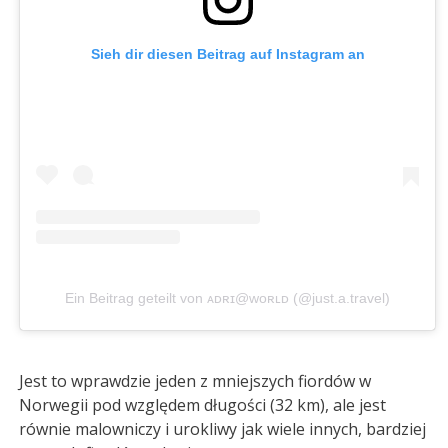
Sieh dir diesen Beitrag auf Instagram an
Ein Beitrag geteilt von ᴀᴅʀɪ@ᴡᴏʀʟᴅ (@just.a.travel)
Jest to wprawdzie jeden z mniejszych fiordów w
Norwegii pod względem długości (32 km), ale jest
równie malowniczy i urokliwy jak wiele innych, bardziej