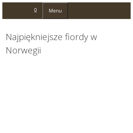
Przejdź
0
Menu
do
treści
Najpiękniejsze fiordy w
Norwegii