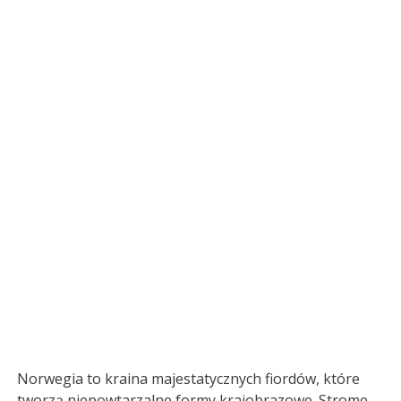
Norwegia to kraina majestatycznych fiordów, które
tworzą niepowtarzalne formy krajobrazowe. Strome