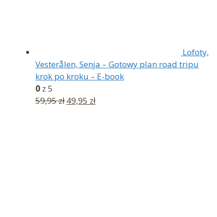
Lofoty,
Vesterålen, Senja – Gotowy plan road tripu
krok po kroku – E-book
0
z 5
Pierwotna
Aktualna
59,95
zł
49,95
zł
cena
cena
wynosiła:
wynosi:
59,95 zł.
49,95 zł.