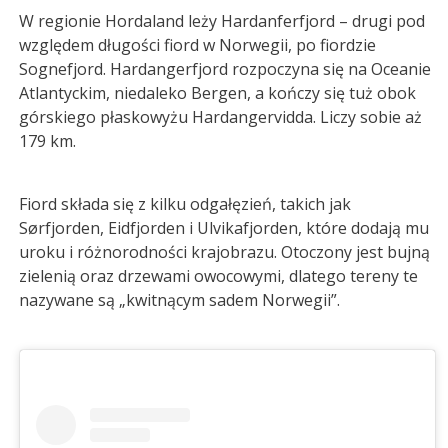
W regionie Hordaland leży Hardanferfjord – drugi pod
względem długości fiord w Norwegii, po fiordzie
Sognefjord. Hardangerfjord rozpoczyna się na Oceanie
Atlantyckim, niedaleko Bergen, a kończy się tuż obok
górskiego płaskowyżu Hardangervidda. Liczy sobie aż
179 km.
Fiord składa się z kilku odgałęzień, takich jak
Sørfjorden, Eidfjorden i Ulvikafjorden, które dodają mu
uroku i różnorodności krajobrazu. Otoczony jest bujną
zielenią oraz drzewami owocowymi, dlatego tereny te
nazywane są „kwitnącym sadem Norwegii”.