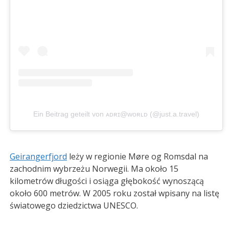
Ein Beitrag geteilt von ᴀᴅʀɪ@ᴡᴏʀʟᴅ (@just.a.travel)
Geirangerfjord
leży w regionie Møre og Romsdal na
zachodnim wybrzeżu Norwegii. Ma około 15
kilometrów długości i osiąga głębokość wynoszącą
około 600 metrów. W 2005 roku został wpisany na listę
światowego dziedzictwa UNESCO.