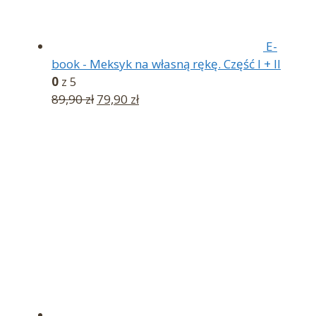
E-
book - Meksyk na własną rękę. Część I + II
0
z 5
Pierwotna
Aktualna
89,90
zł
79,90
zł
cena
cena
wynosiła:
wynosi:
89,90 zł.
79,90 zł.