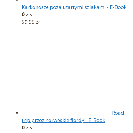
Karkonosze poza utartymi szlakami - E-Book
0
z 5
59,95
zł
Road
trip przez norweskie fiordy - E-Book
0
z 5