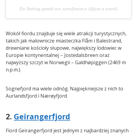
Ein Beitrag geteilt von ᴀᴅʀɪ@ᴡᴏʀʟᴅ (@just.a.travel)
Wokół fiordu znajduje się wiele atrakcji turystycznych,
takich jak malownicze miasteczka Flåm i Balestrand,
drewniane kościoły słupowe, największy lodowiec w
Europie kontynentalnej – Jostedalsbreen oraz
najwyższy szczyt w Norwegii – Galdhøpiggen (2469 m
n.p.m.).
Sognefjord ma wiele odnóg. Najpiękniejsze z nich to
Aurlandsfjord i Nærøyfjord.
2.
Geirangerfjord
Fiord Geirangerfjord jest jednym z najbardziej znanych