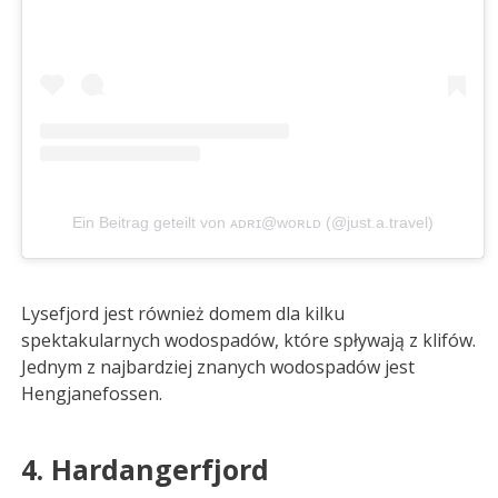
Ein Beitrag geteilt von ᴀᴅʀɪ@ᴡᴏʀʟᴅ (@just.a.travel)
Lysefjord jest również domem dla kilku
spektakularnych wodospadów, które spływają z klifów.
Jednym z najbardziej znanych wodospadów jest
Hengjanefossen.
4. Hardangerfjord