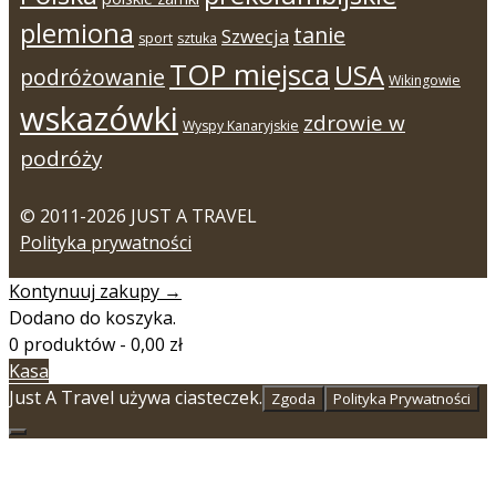
plemiona
tanie
Szwecja
sport
sztuka
TOP miejsca
USA
podróżowanie
Wikingowie
wskazówki
zdrowie w
Wyspy Kanaryjskie
podróży
© 2011-2026 JUST A TRAVEL
Polityka prywatności
Kontynuuj zakupy →
Dodano do koszyka.
0 produktów -
0,00
zł
Kasa
Just A Travel używa ciasteczek.
Zgoda
Polityka Prywatności