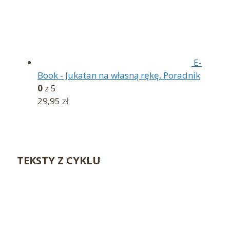
E-
Book - Jukatan na własną rękę. Poradnik
0
z 5
29,95
zł
TEKSTY Z CYKLU