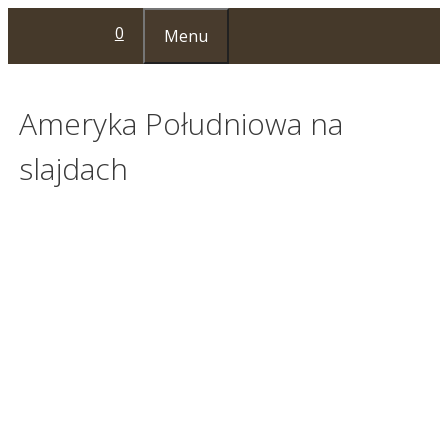
Przejdź
0
Menu
do
treści
Ameryka Południowa na
slajdach