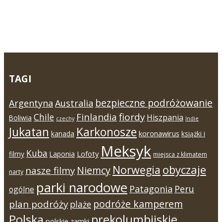
TAGI
bezpieczne podróżowanie
Argentyna
Australia
Finlandia
fiordy
Chile
Hiszpania
Boliwia
czechy
Indie
Jukatan
Karkonosze
koronawirus
kanada
książki i
Meksyk
Kuba
Lofoty
filmy
Laponia
miejsca z klimatem
Norwegia
obyczaje
Niemcy
nasze filmy
narty
parki narodowe
Patagonia
Peru
ogólne
podróże kamperem
plan podróży
plaże
Polska
prekolumbijskie
polskie zamki