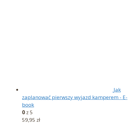
cena
cena
wynosiła:
wynosi:
89,90 zł.
79,90 zł.
Jak
zaplanować pierwszy wyjazd kamperem - E-
book
0
z 5
59,95
zł