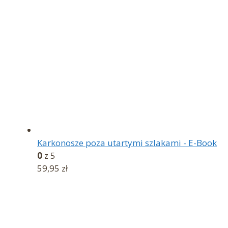
Karkonosze poza utartymi szlakami - E-Book
0
z 5
59,95
zł