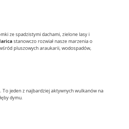
ki ze spadzistymi dachami, zielone lasy i
larica
stanowczo rozwiał nasze marzenia o
 wśród pluszowych araukarii, wodospadów,
a. To jeden z najbardziej aktywnych wulkanów na
kłęby dymu.