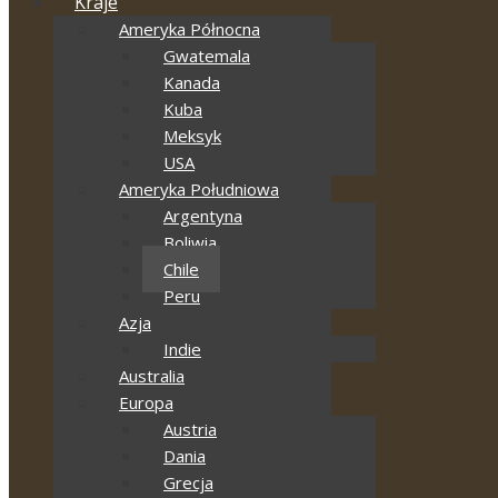
Kraje
Ameryka Północna
Gwatemala
Kanada
Kuba
Meksyk
USA
Ameryka Południowa
Argentyna
Boliwia
Chile
Peru
Azja
Indie
Australia
Europa
Austria
Dania
Grecja