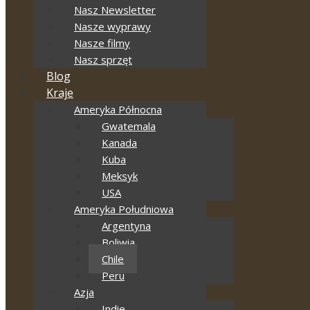
Nasz Newsletter
Nasze wyprawy
Nasze filmy
Nasz sprzęt
Blog
Kraje
Ameryka Północna
Gwatemala
Kanada
Kuba
Meksyk
USA
Ameryka Południowa
Argentyna
Boliwia
Chile
Peru
Azja
Indie