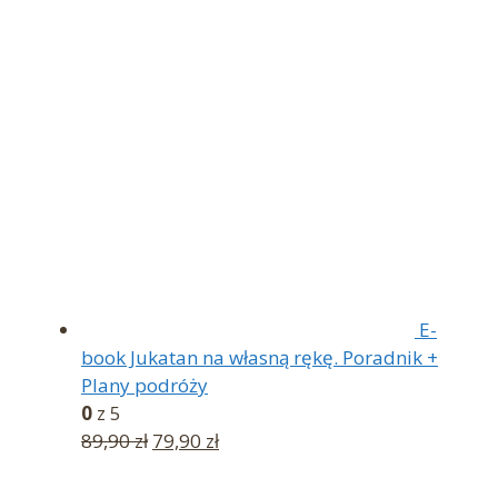
E-
book Jukatan na własną rękę. Poradnik +
Plany podróży
0
z 5
Pierwotna
Aktualna
89,90
zł
79,90
zł
cena
cena
wynosiła:
wynosi: