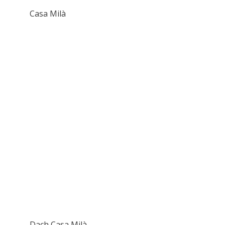
Casa Milà
Dach Casa Milà