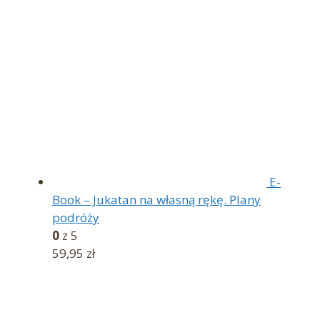
89,90 zł.
79,90 zł.
E-
Book – Jukatan na własną rękę. Plany
podróży
0
z 5
59,95
zł