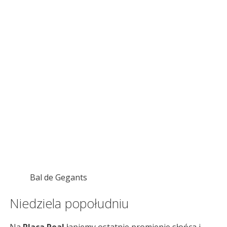
Bal de Gegants
Niedziela popołudniu
Na
Plaça Real
łapiemy ostatnie promienie słońca i