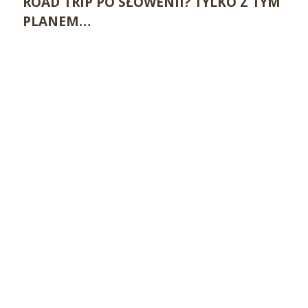
ROAD TRIP PO SŁOWENII? TYLKO Z TYM
PLANEM…