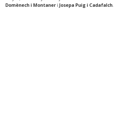
Domènech i Montaner
i
Josepa Puig i Cadafalch
.