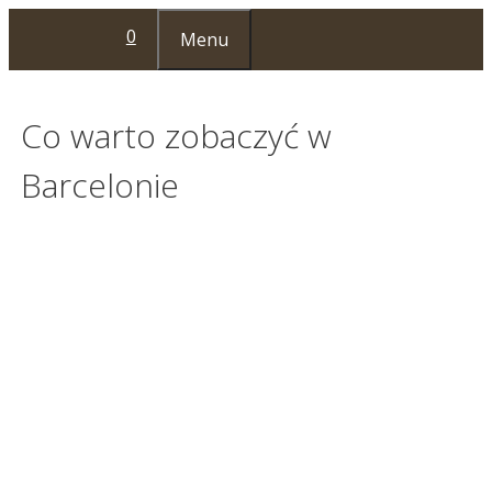
Przejdź
0
Menu
do
treści
Co warto zobaczyć w
Barcelonie