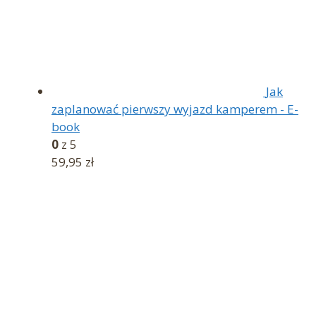
Jak
zaplanować pierwszy wyjazd kamperem - E-
book
0
z 5
59,95
zł