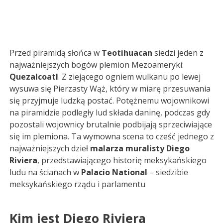
Przed piramidą słońca w
Teotihuacan
siedzi jeden z
najważniejszych bogów plemion Mezoameryki:
Quezalcoatl
. Z ziejącego ogniem wulkanu po lewej
wysuwa się Pierzasty Wąż, który w miarę przesuwania
się przyjmuje ludzką postać. Potężnemu wojownikowi
na piramidzie podległy lud składa daninę, podczas gdy
pozostali wojownicy brutalnie podbijają sprzeciwiające
się im plemiona. Ta wymowna scena to cześć jednego z
najważniejszych dzieł
malarza muralisty Diego
Riviera
, przedstawiającego historię meksykańskiego
ludu na ścianach w
Palacio National
– siedzibie
meksykańskiego rządu i parlamentu
Kim jest Diego Riviera