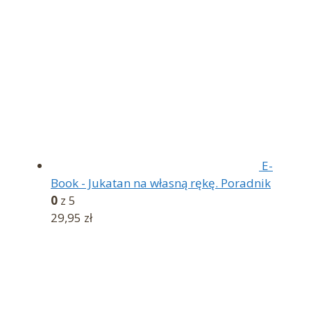
E-
Book - Jukatan na własną rękę. Poradnik
0
z 5
29,95
zł