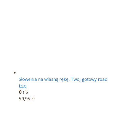
Słowenia na własną rękę. Twój gotowy road
trip
0
z 5
59,95
zł