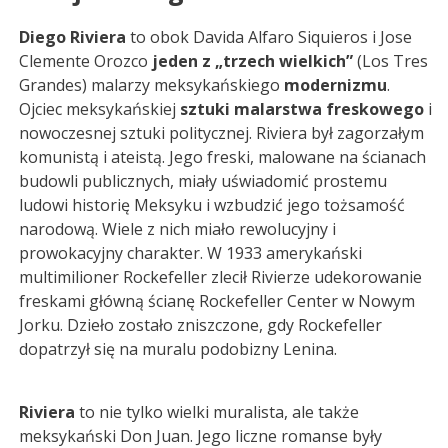
Diego Riviera
to obok Davida Alfaro Siquieros i Jose
Clemente Orozco
jeden z „trzech wielkich”
(Los Tres
Grandes) malarzy meksykańskiego
modernizmu
.
Ojciec meksykańskiej
sztuki malarstwa freskowego
i
nowoczesnej sztuki politycznej. Riviera był zagorzałym
komunistą i ateistą. Jego freski, malowane na ścianach
budowli publicznych, miały uświadomić prostemu
ludowi historię Meksyku i wzbudzić jego tożsamość
narodową. Wiele z nich miało rewolucyjny i
prowokacyjny charakter. W 1933 amerykański
multimilioner Rockefeller zlecił Rivierze udekorowanie
freskami główną ścianę Rockefeller Center w Nowym
Jorku. Dzieło zostało zniszczone, gdy Rockefeller
dopatrzył się na muralu podobizny Lenina.
Riviera
to nie tylko wielki muralista, ale także
meksykański Don Juan. Jego liczne romanse były