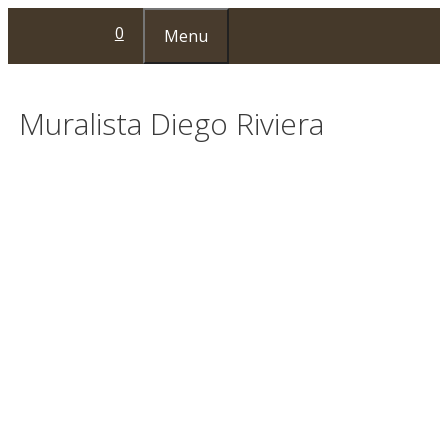
Przejdź
0
Menu
do
treści
Muralista Diego Riviera