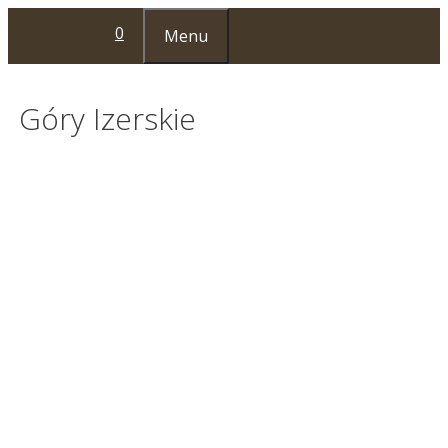
Przejdź
0
Menu
do
treści
Góry Izerskie