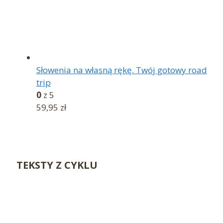
Słowenia na własną rękę. Twój gotowy road
trip
0
z 5
59,95
zł
TEKSTY Z CYKLU