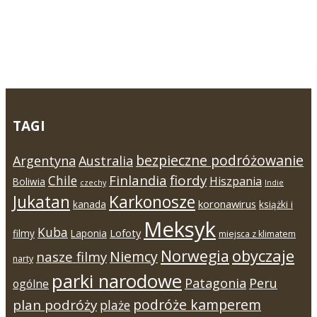
TAGI
bezpieczne podróżowanie
Argentyna
Australia
Finlandia
fiordy
Chile
Hiszpania
Boliwia
czechy
Indie
Jukatan
Karkonosze
koronawirus
kanada
książki i
Meksyk
Kuba
Lofoty
filmy
Laponia
miejsca z klimatem
Norwegia
obyczaje
Niemcy
nasze filmy
narty
parki narodowe
Patagonia
Peru
ogólne
podróże kamperem
plan podróży
plaże