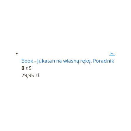
E-
Book - Jukatan na własną rękę. Poradnik
0
z 5
29,95
zł