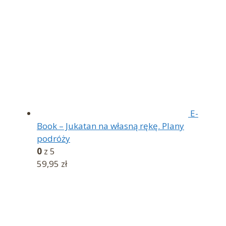
E-
Book – Jukatan na własną rękę. Plany
podróży
0
z 5
59,95
zł