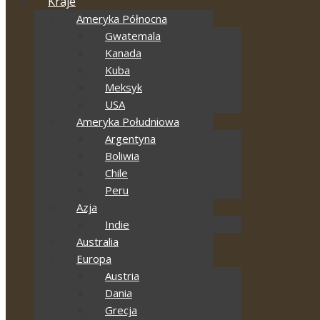
Kraje
Ameryka Północna
Gwatemala
Kanada
Kuba
Meksyk
USA
Ameryka Południowa
Argentyna
Boliwia
Chile
Peru
Azja
Indie
Australia
Europa
Austria
Dania
Grecja