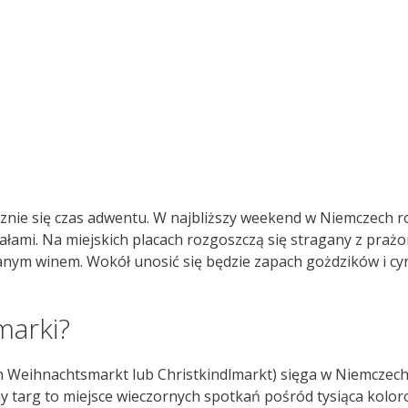
acznie się czas adwentu. W najbliższy weekend w Niemczech 
ałami. Na miejskich placach rozgoszczą się stragany z praż
zanym winem. Wokół unosić się będzie zapach gożdzików i 
marki?
 Weihnachtsmarkt lub Christkindlmarkt) sięga w Niemczech 
zny targ to miejsce wieczornych spotkań pośród tysiąca kol