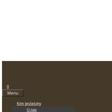
Przejdź
do
treści
0
Menu
Kim jesteśmy
O nas