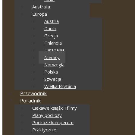
Australia
Europa
Austria
Dania
Grecja
Finlandia
Hiszpania
Niemcy
Norwegia
Polska
Szwecja
Wielka Brytania
Przewodnik
Poradnik
Ciekawe książki i filmy
Plany podróży
Podróże kamperem
Praktycznie