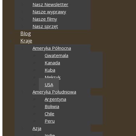
Nasz Newsletter
Nasze wyprawy
Nasze filmy
Nasz sprzęt
Blog
Kraje
Ameryka Północna
Gwatemala
Kanada
Kuba
Meksyk
USA
Ameryka Południowa
Argentyna
Boliwia
Chile
Peru
Azja
Indie