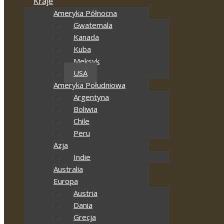
Kraje
Ameryka Północna
Gwatemala
Kanada
Kuba
Meksyk
USA
Ameryka Południowa
Argentyna
Boliwia
Chile
Peru
Azja
Indie
Australia
Europa
Austria
Dania
Grecja