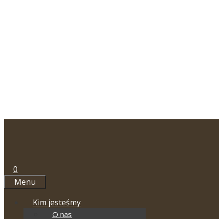
Przejdź
do
treści
0
Menu
Kim jesteśmy
O nas