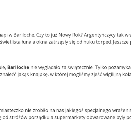
api w Bariloche. Czy to już Nowy Rok? Argentyńczycy tak wł
świetlista łuna a okna zatrząsły się od huku torped. Jeszcz
ie,
Bariloche
nie wyglądało za świątecznie. Tylko pozamykane
znaleźć jakąś knajpkę, w której mogliśmy zjeść wigilijną kola
miasteczko nie zrobiło na nas jakiegoś specjalnego wrażeni
się od stróżów porządku a supermarkety obwarowane były poli