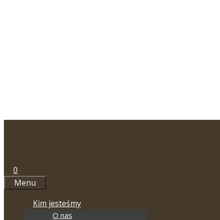
Przejdź
do
treści
0
Menu
Kim jesteśmy
O nas