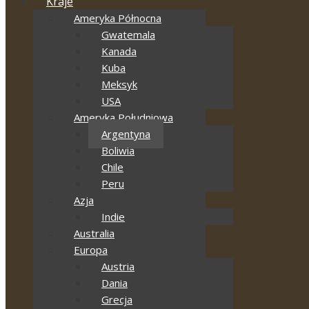
Kraje
Ameryka Północna
Gwatemala
Kanada
Kuba
Meksyk
USA
Ameryka Południowa
Argentyna
Boliwia
Chile
Peru
Azja
Indie
Australia
Europa
Austria
Dania
Grecja