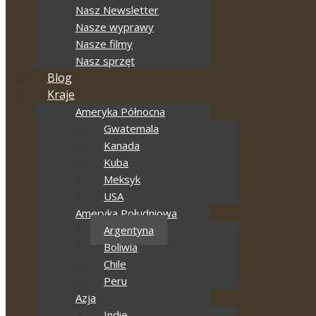
Nasz Newsletter
Nasze wyprawy
Nasze filmy
Nasz sprzęt
Blog
Kraje
Ameryka Północna
Gwatemala
Kanada
Kuba
Meksyk
USA
Ameryka Południowa
Argentyna
Boliwia
Chile
Peru
Azja
Indie