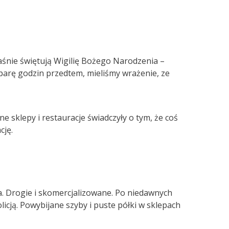
aśnie świętują Wigilię Bożego Narodzenia –
e parę godzin przedtem, mieliśmy wrażenie, ze
 sklepy i restauracje świadczyły o tym, że coś
cję.
a. Drogie i skomercjalizowane. Po niedawnych
cją. Powybijane szyby i puste półki w sklepach