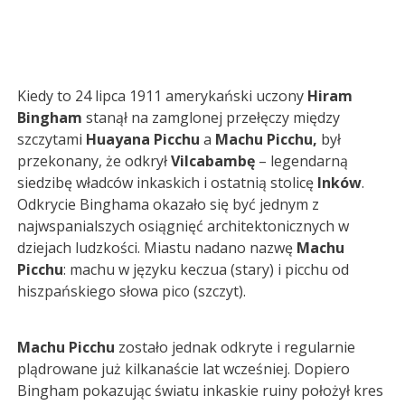
Kiedy to 24 lipca 1911 amerykański uczony
Hiram
Bingham
stanął na zamglonej przełęczy między
szczytami
Huayana Picchu
a
Machu Picchu,
był
przekonany, że odkrył
Vilcabambę
– legendarną
siedzibę władców inkaskich i ostatnią stolicę
Inków
.
Odkrycie Binghama okazało się być jednym z
najwspanialszych osiągnięć architektonicznych w
dziejach ludzkości. Miastu nadano nazwę
Machu
Picchu
: machu w języku keczua (stary) i picchu od
hiszpańskiego słowa pico (szczyt).
Machu Picchu
zostało jednak odkryte i regularnie
plądrowane już kilkanaście lat wcześniej. Dopiero
Bingham pokazując światu inkaskie ruiny położył kres