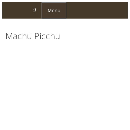
Przejdź
0
Menu
do
treści
Machu Picchu