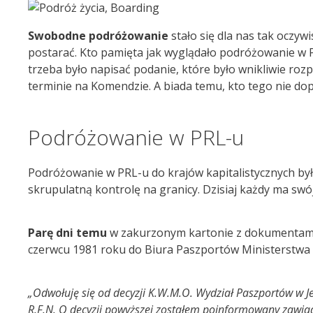
Swobodne podróżowanie
stało się dla nas tak oczywi
postarać. Kto pamięta jak wyglądało podróżowanie w P
trzeba było napisać podanie, które było wnikliwie ro
terminie na Komendzie. A biada temu, kto tego nie dope
Podróżowanie w PRL-u
Podróżowanie w PRL-u do krajów kapitalistycznych był 
skrupulatną kontrolę na granicy. Dzisiaj każdy ma sw
Parę dni temu
w zakurzonym kartonie z dokumentam
czerwcu 1981 roku do Biura Paszportów Ministerstw
„Odwołuję się od decyzji K.W.M.O. Wydział Paszportów w 
R.F.N. O decyzji powyższej zostałem poinformowany zawia