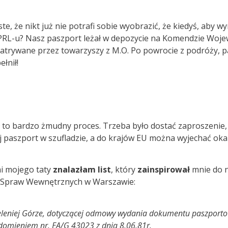
ste, że nikt już nie potrafi sobie wyobrazić, że kiedyś, aby w
RL-u? Nasz paszport leżał w depozycie na Komendzie Wojewód
zpatrywane przez towarzyszy z M.O. Po powrocie z podróży, p
łnił!
to bardzo żmudny proces. Trzeba było dostać zaproszenie, p
ój paszport w szufladzie, a do krajów EU można wyjechać ok
i mojego taty
znalazłam list
, który
zainspirował
mnie do 
a Spraw Wewnętrznych w Warszawie:
Jeleniej Górze, dotyczącej odmowy wydania dokumentu paszporto
domieniem nr. EA/G 43023 z dnia 8.06.81r.