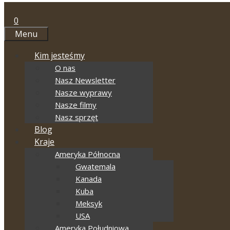
0
Menu
Kim jesteśmy
O nas
Nasz Newsletter
Nasze wyprawy
Nasze filmy
Nasz sprzęt
Blog
Kraje
Ameryka Północna
Gwatemala
Kanada
Kuba
Meksyk
USA
Ameryka Południowa