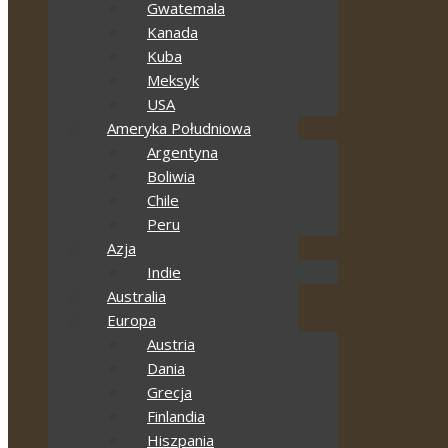
Gwatemala
Kanada
Kuba
Meksyk
USA
Ameryka Południowa
Argentyna
Boliwia
Chile
Peru
Azja
Indie
Australia
Europa
Austria
Dania
Grecja
Finlandia
Hiszpania