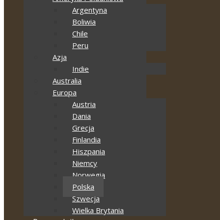
Argentyna
Boliwia
Chile
Peru
Azja
Indie
Australia
Europa
Austria
Dania
Grecja
Finlandia
Hiszpania
Niemcy
Norwegia
Polska
Szwecja
Wielka Brytania