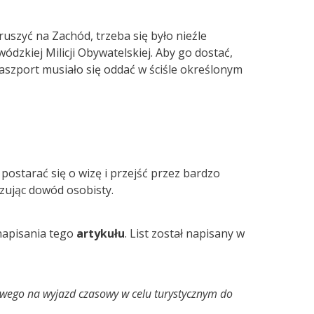
yruszyć na Zachód, trzeba się było nieźle
zkiej Milicji Obywatelskiej. Aby go dostać,
aszport musiało się oddać w ściśle określonym
ostarać się o wizę i przejść przez bardzo
azując dowód osobisty.
napisania tego
artykułu
. List został napisany w
wego na wyjazd czasowy w celu turystycznym do