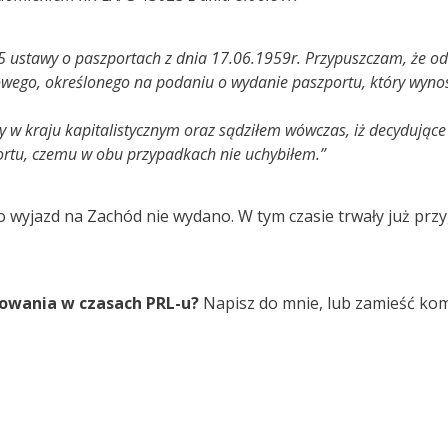
kt. 5 ustawy o paszportach z dnia 17.06.1959r. Przypuszczam, ż
wego, określonego na podaniu o wydanie paszportu, który wynosi
w kraju kapitalistycznym oraz sądziłem wówczas, iż decydujące 
ortu, czemu w obu przypadkach nie uchybiłem.”
ę o wyjazd na Zachód nie wydano. W tym czasie trwały już 
owania w czasach PRL-u?
Napisz do mnie, lub zamieść ko