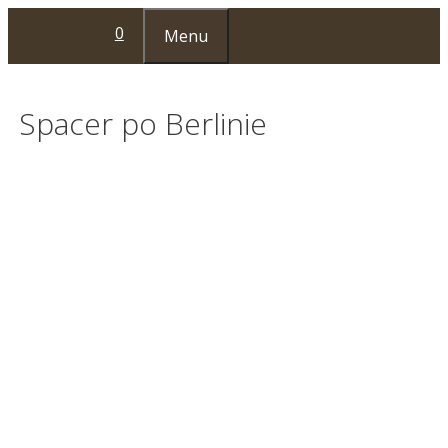
Przejdź
0
Menu
do
treści
Spacer po Berlinie