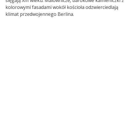
sięgają XIII wieku. Malownicze, barokowe kamieniczki z
kolorowymi fasadami wokół kościoła odzwierciedlają
klimat przedwojennego Berlina.