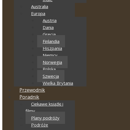
Australia
Europa
Austria
Dania
Grecja
Finlandia
Hiszpania
Niemcy
Norwegia
Polska
Szwecja
Wielka Brytania
Przewodnik
Poradnik
Ciekawe książki i
filmy
Plany podróży
Podróże