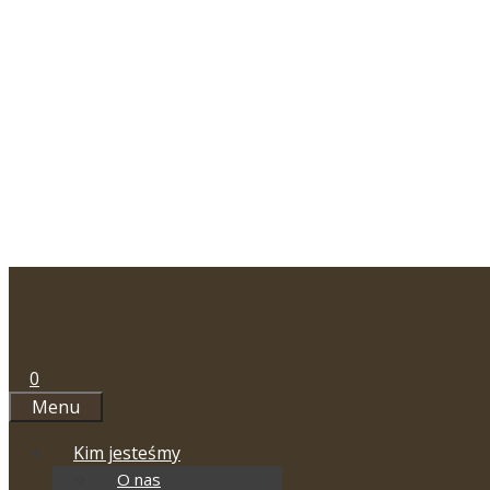
Przejdź
do
treści
0
Menu
Kim jesteśmy
O nas