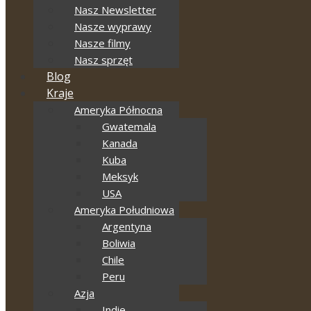
Nasz Newsletter
Nasze wyprawy
Nasze filmy
Nasz sprzęt
Blog
Kraje
Ameryka Północna
Gwatemala
Kanada
Kuba
Meksyk
USA
Ameryka Południowa
Argentyna
Boliwia
Chile
Peru
Azja
Indie