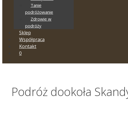
Tanie
podróżowanie
Zdrowie w
podróży
Sklep
Współpraca
Kontakt
0
Podróż dookoła Skand