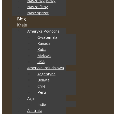
Nasze wyprawy
Nasze filmy
Nasz sprzęt
Blog
Kraje
Ameryka Północna
Gwatemala
Kanada
Kuba
Meksyk
USA
Ameryka Południowa
Argentyna
Boliwia
Chile
Peru
Azja
Indie
Australia