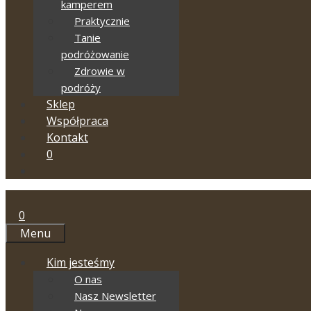
kamperem
Praktycznie
Tanie
podróżowanie
Zdrowie w
podróży
Sklep
Współpraca
Kontakt
0
0
Menu
Kim jesteśmy
O nas
Nasz Newsletter