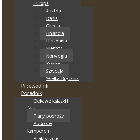
Europa
Austria
Dania
Grecja
Finlandia
Hiszpania
Niemcy
Norwegia
Polska
Szwecja
Wielka Brytania
Przewodnik
Poradnik
Ciekawe książki i
filmy
Plany podróży
Podróże
kamperem
Praktycznie