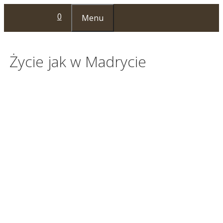
Przejdź
0
Menu
do
treści
Życie jak w Madrycie