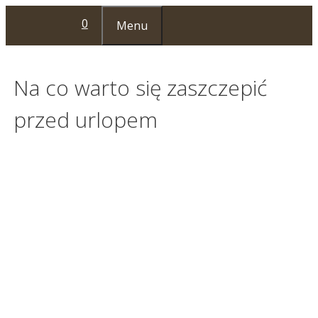
Przejdź
0
Menu
do
treści
Na co warto się zaszczepić
przed urlopem