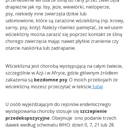
przeniesienie wirusa ze śliną do rany przez zwierzęta
drapieżne jak np. lisy, jeże, wiewiórki, nietoperze,
psy, niekiedy inne zwierzęta dzikie lub
udomowione, które są zarażone wścieklizną (np. krowy,
sarny, psy, koty). Należy również pamiętać, że wirusem
wścieklizny można zarazić się poprzez kontakt ze śliną
chorego zwierzęcia mając nawet płytkie zranienie czy
otarcie naskórka lub zadrapanie.
Wścieklizna jest chorobą występującą na całym świecie,
szczególnie w Azji i w Afryce, gdzie głównym źródłem
zakażenia są
bezdomne psy
. O moich przebojach ze
wścieklizną możesz przeczytać w tekście
tutaj
.
U osób wyjeżdżającym do rejonów endemicznego
występowania choroby stosuje się
szczepienie
przedekspozycyjne
. Obejmuje ono podanie trzech
dawek według schematu WHO: dzień 0, 7, 21 lub 28.