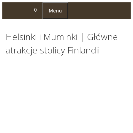
Przejdź
0
Menu
do
treści
Helsinki i Muminki | Główne
atrakcje stolicy Finlandii