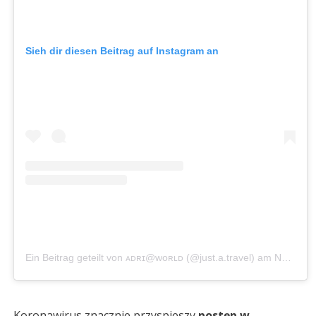
Sieh dir diesen Beitrag auf Instagram an
Ein Beitrag geteilt von ᴀᴅʀɪ@ᴡᴏʀʟᴅ (@just.a.travel)
am
Nov 27, 2018 um 9:09 PST
Koronawirus znacznie przyspieszy
postęp w