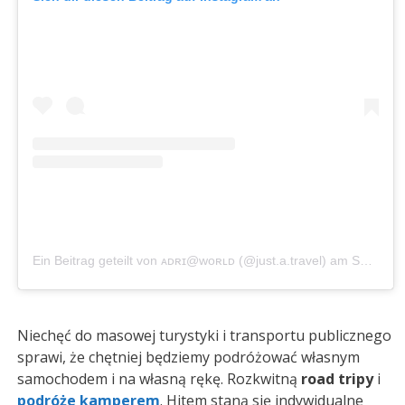
Ein Beitrag geteilt von ᴀᴅʀɪ@ᴡᴏʀʟᴅ (@just.a.travel)
am
Sep 29, 2019 um 5:51 PDT
Niechęć do masowej turystyki i transportu publicznego
sprawi, że chętniej będziemy podróżować własnym
samochodem i na własną rękę. Rozkwitną
road tripy
i
podróże kamperem
. Hitem staną się indywidualne