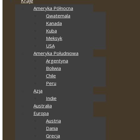
Kraje
Ameryka Północna
Gwatemala
Kanada
Kuba
Meksyk
USA
Ameryka Południowa
Argentyna
Boliwia
Chile
Peru
Azja
Indie
Australia
Europa
Austria
Dania
Grecja