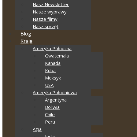
Nasz Newsletter
Nasze wyprawy
Nasze filmy
Nasz sprzęt
Blog
Kraje
Ameryka Północna
Gwatemala
Kanada
Kuba
Meksyk
USA
Ameryka Południowa
Argentyna
Boliwia
Chile
Peru
Azja
Indie