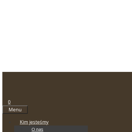
Przejdź
do
treści
0
Menu
Kim jesteśmy
O nas