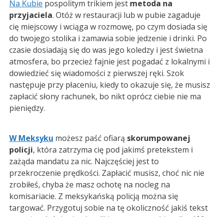
Na Kubie
pospolitym trikiem jest
metoda na
przyjaciela
. Otóż w restauracji lub w pubie zagaduje
cię miejscowy i wciąga w rozmowę, po czym dosiada się
do twojego stolika i zamawia sobie jedzenie i drinki. Po
czasie dosiadają się do was jego koledzy i jest świetna
atmosfera, bo przecież fajnie jest pogadać z lokalnymi i
dowiedzieć się wiadomości z pierwszej ręki. Szok
następuje przy płaceniu, kiedy to okazuje się, że musisz
zapłacić słony rachunek, bo nikt oprócz ciebie nie ma
pieniędzy.
W Meksyku
możesz paść ofiarą
skorumpowanej
policji
, która zatrzyma cię pod jakimś pretekstem i
zażąda mandatu za nic. Najczęściej jest to
przekroczenie prędkości. Zapłacić musisz, choć nic nie
zrobiłeś, chyba że masz ochotę na nocleg na
komisariacie. Z meksykańską policją można się
targować. Przygotuj sobie na tę okoliczność jakiś tekst