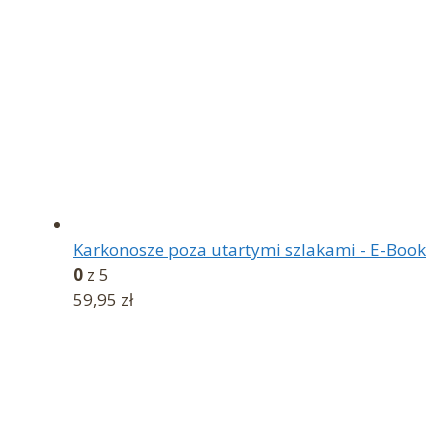
Karkonosze poza utartymi szlakami - E-Book
0
z 5
59,95
zł