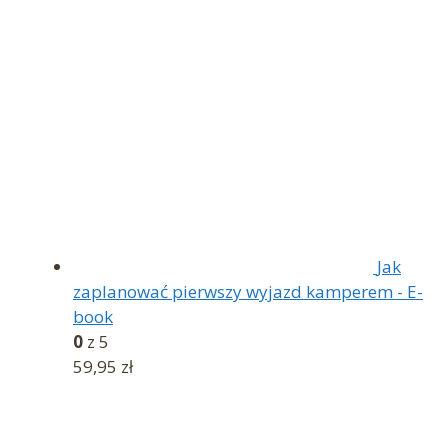
Jak
zaplanować pierwszy wyjazd kamperem - E-
book
0
z 5
59,95
zł