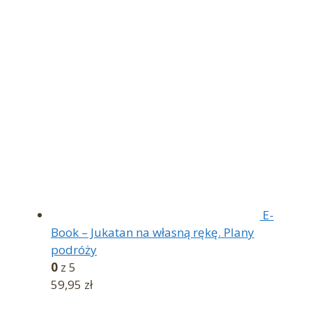
E-
Book – Jukatan na własną rękę. Plany
podróży
0
z 5
59,95
zł