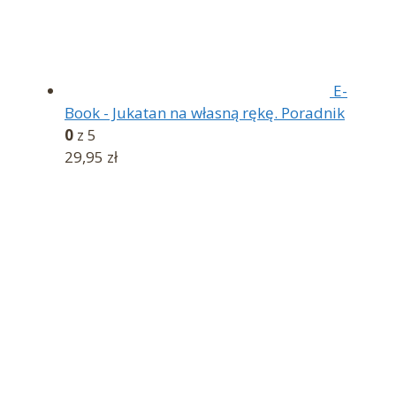
E-
Book - Jukatan na własną rękę. Poradnik
0
z 5
29,95
zł