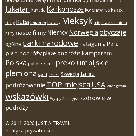
Hiszpania
Boliwia
czechy
Indie
Jukatan
Karkonosze
koronawirus
kanada
książki i
Meksyk
Kuba
Lofoty
filmy
Laponia
miejsca z klimatem
Norwegia
obyczaje
Niemcy
nasze filmy
narty
parki narodowe
Patagonia
Peru
ogólne
podróże kamperem
plan podróży
plaże
Polska
prekolumbijskie
polskie zamki
plemiona
tanie
Szwecja
sport
sztuka
TOP miejsca
USA
podróżowanie
Wikingowie
wskazówki
zdrowie w
Wyspy Kanaryjskie
podróży
© 2011-2026 JUST A TRAVEL
Polityka prywatności