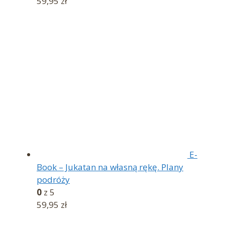
59,95
zł
E-
Book – Jukatan na własną rękę. Plany
podróży
0
z 5
59,95
zł