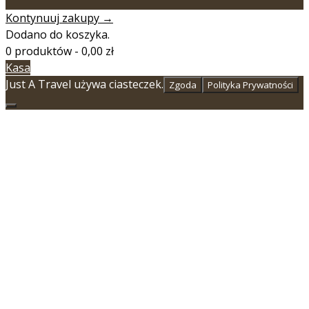
Kontynuuj zakupy →
Dodano do koszyka.
0 produktów -
0,00
zł
Kasa
Just A Travel używa ciasteczek.
Zgoda
Polityka Prywatności