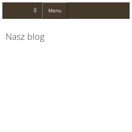
Przejdź
0
Menu
do
treści
Nasz blog