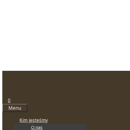
Przejdź
do
treści
0
Menu
Kim jesteśmy
O nas