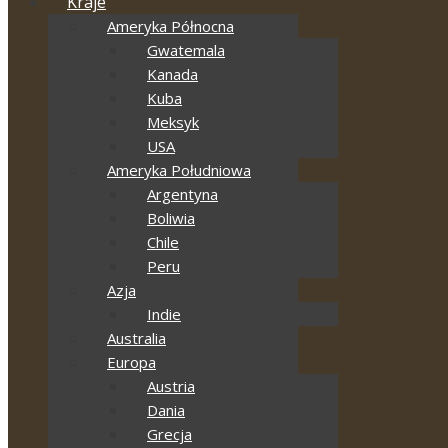
Kraje
Ameryka Północna
Gwatemala
Kanada
Kuba
Meksyk
USA
Ameryka Południowa
Argentyna
Boliwia
Chile
Peru
Azja
Indie
Australia
Europa
Austria
Dania
Grecja