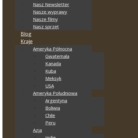
Nasz Newsletter
Nasze wyprawy
Nasze filmy
Nasz sprzęt
Blog
Kraje
Ameryka Północna
Gwatemala
Kanada
Kuba
Meksyk
USA
Ameryka Południowa
Argentyna
Boliwia
Chile
Peru
Azja
Indie