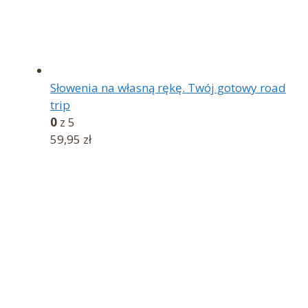
Słowenia na własną rękę. Twój gotowy road
trip
0
z 5
59,95
zł