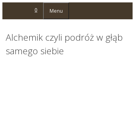
Przejdź
0
Menu
do
treści
Alchemik czyli podróż w głąb
samego siebie