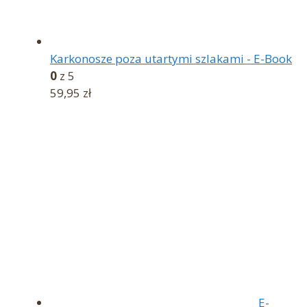
Karkonosze poza utartymi szlakami - E-Book
0
z 5
59,95
zł
E-