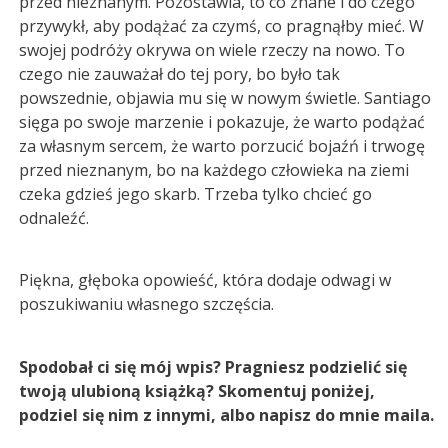
przed nieznanym. Pozostawia, to co znane i do czego
przywykł, aby podążać za czymś, co pragnąłby mieć. W
swojej podróży okrywa on wiele rzeczy na nowo. To
czego nie zauważał do tej pory, bo było tak
powszednie, objawia mu się w nowym świetle. Santiago
sięga po swoje marzenie i pokazuje, że warto podążać
za własnym sercem, że warto porzucić bojaźń i trwogę
przed nieznanym, bo na każdego człowieka na ziemi
czeka gdzieś jego skarb. Trzeba tylko chcieć go
odnaleźć.
Piękna, głęboka opowieść, która dodaje odwagi w
poszukiwaniu własnego szczęścia.
Spodobał ci się mój wpis? Pragniesz podzielić się
twoją ulubioną książką? Skomentuj poniżej,
podziel się nim z innymi, albo napisz do mnie maila.