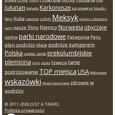
Hiszpania
Boliwia
czechy
Indie
Jukatan
Karkonosze
koronawirus
kanada
książki i
Meksyk
Kuba
Lofoty
filmy
Laponia
miejsca z klimatem
Norwegia
obyczaje
Niemcy
nasze filmy
narty
parki narodowe
Patagonia
Peru
ogólne
podróże kamperem
plan podróży
plaże
Polska
prekolumbijskie
polskie zamki
plemiona
tanie
Szwecja
sport
sztuka
TOP miejsca
USA
podróżowanie
Wikingowie
wskazówki
zdrowie w
Wyspy Kanaryjskie
podróży
© 2011-2026 JUST A TRAVEL
Polityka prywatności