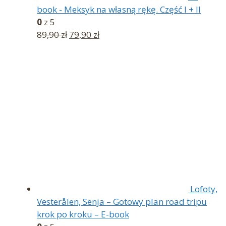
book - Meksyk na własną rękę. Część I + II
0
z 5
Pierwotna
Aktualna
89,90
zł
79,90
zł
cena
cena
wynosiła:
wynosi:
89,90 zł.
79,90 zł.
Lofoty,
Vesterålen, Senja – Gotowy plan road tripu
krok po kroku – E-book