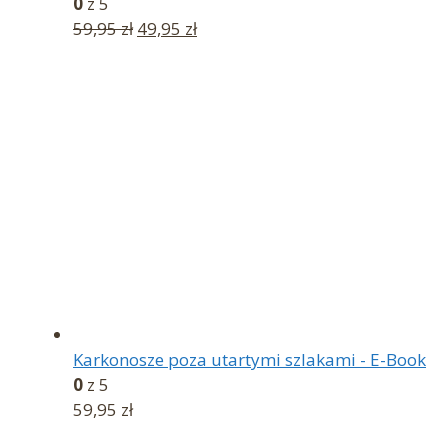
0
z 5
Pierwotna
Aktualna
59,95
zł
49,95
zł
cena
cena
wynosiła:
wynosi:
59,95 zł.
49,95 zł.
Karkonosze poza utartymi szlakami - E-Book
0
z 5
59,95
zł