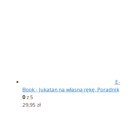
E-
Book - Jukatan na własną rękę. Poradnik
0
z 5
29,95
zł