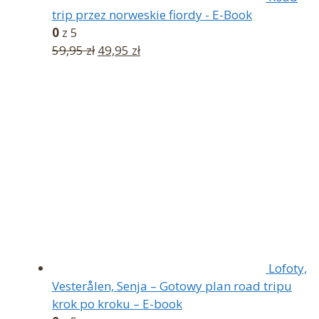
trip przez norweskie fiordy - E-Book
0
z 5
Pierwotna
Aktualna
59,95
zł
49,95
zł
cena
cena
wynosiła:
wynosi:
59,95 zł.
49,95 zł.
Lofoty,
Vesterålen, Senja – Gotowy plan road tripu
krok po kroku – E-book