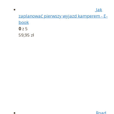
Jak
zaplanować pierwszy wyjazd kamperem - E-
book
0
z 5
59,95
zł
Road