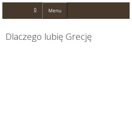
Przejdź
0
Menu
do
treści
Dlaczego lubię Grecję