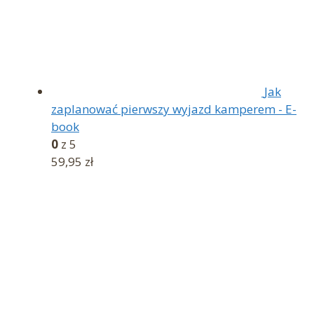
Jak
zaplanować pierwszy wyjazd kamperem - E-
book
0
z 5
59,95
zł