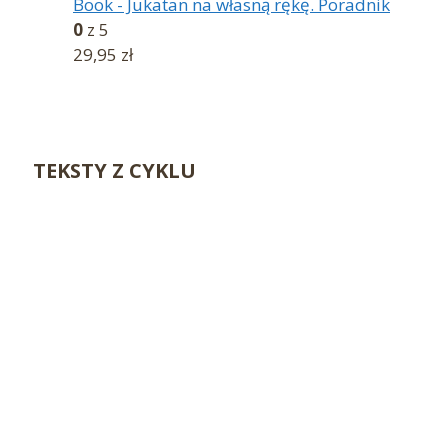
Book - Jukatan na własną rękę. Poradnik
0
z 5
29,95
zł
TEKSTY Z CYKLU