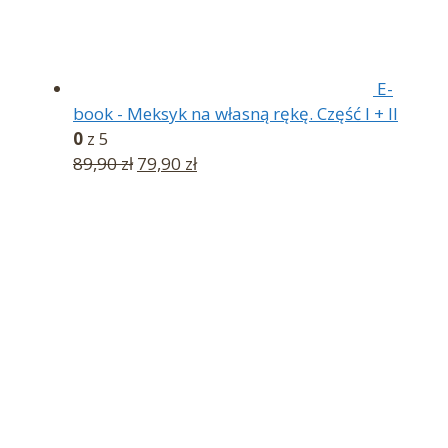
E-
book - Meksyk na własną rękę. Część I + II
0
z 5
Pierwotna
Aktualna
89,90
zł
79,90
zł
cena
cena
wynosiła:
wynosi:
89,90 zł.
79,90 zł.