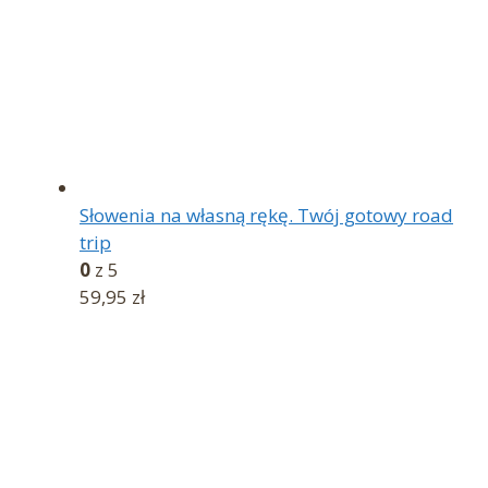
Słowenia na własną rękę. Twój gotowy road
trip
0
z 5
59,95
zł