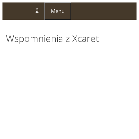
Przejdź
0
Menu
do
treści
Wspomnienia z Xcaret