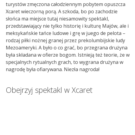
turystów zmęczona całodziennym pobytem opuszcza
Xcaret wieczorną porą. A szkoda, bo po zachodzie
słońca ma miejsce tutaj niesamowity spektakl,
przedstawiający nie tylko historię i kulturę Majów, ale i
meksykańskie tańce ludowe i grę w juego de pelota –
rodzaj piłki nożnej granej przez prekolumbijskie ludy
Mezoameryki. A było o co grać, bo przegrana drużyna
była składana w ofierze bogom. Istnieją też teorie, że w
specjalnych rytualnych grach, to wygrana drużyna w
nagrodę była ofiarywana. Niezła nagroda!
Obejrzyj spektakl w Xcaret